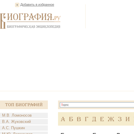
Добавить в избранное
Топ Биографий
М.В. Ломоносов
А
Б
В
Г
Д
Е
Ж
З
И
В.А. Жуковский
А.С. Пушкин