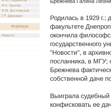
Брежнева Галина Леон
М.Ю. Лермонтов
И.А. Крылов
Ф.М. Достоевский
Г.Р. Державин
Родилась в 1929 г.;
факультете Днепропе
Рубрики
окончила философс
Новости
государственного ун
"Новости", в архив
посланника, в МГУ; 
Брежнева фактическ
собственной даче п
Выиграла судебный 
конфисковать ее дач