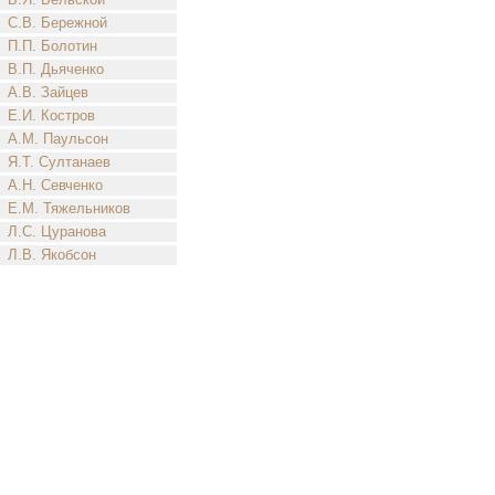
С.В. Бережной
П.П. Болотин
В.П. Дьяченко
А.В. Зайцев
Е.И. Костров
А.М. Паульсон
Я.Т. Султанаев
А.Н. Севченко
Е.М. Тяжельников
Л.С. Цуранова
Л.В. Якобсон