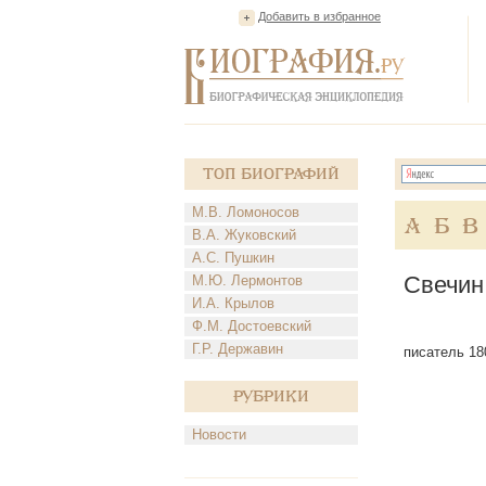
Добавить в избранное
Топ Биографий
М.В. Ломоносов
А
Б
В
В.А. Жуковский
А.С. Пушкин
Свечин
М.Ю. Лермонтов
И.А. Крылов
Ф.М. Достоевский
Г.Р. Державин
писатель 18
Рубрики
Новости