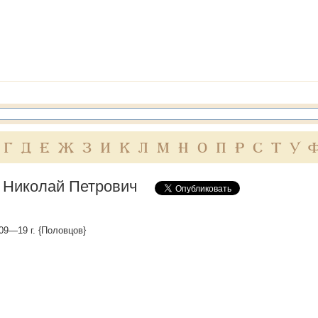
Г
Д
Е
Ж
З
И
К
Л
М
Н
О
П
Р
С
Т
У
 Николай Петрович
09—19 г. {Половцов}