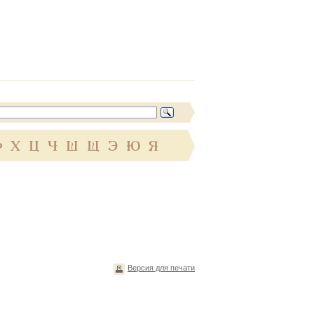
Ф
Х
Ц
Ч
Ш
Щ
Э
Ю
Я
Версия для печати