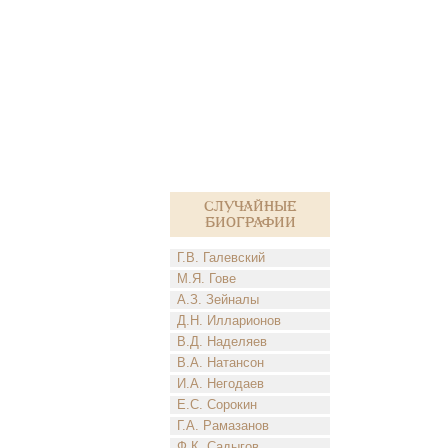
Случайные
биографии
Г.В. Галевский
М.Я. Гове
А.З. Зейналы
Д.Н. Илларионов
В.Д. Наделяев
В.А. Натансон
И.А. Негодаев
Е.С. Сорокин
Г.А. Рамазанов
Ф.К. Садыгов