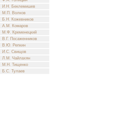
И.Н. Беклемишев
М.П. Волков
Б.Н. Кожевников
А.М. Комаров
М.Ф. Кременецкий
В.Г. Посаженников
В.Ю. Репкин
И.С. Свищов
Л.М. Чайлахян
М.Н. Тищенко
Б.С. Тулаев