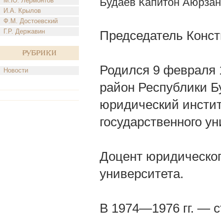
Будаев Капитон Аюрза
М.Ю. Лермонтов
И.А. Крылов
Ф.М. Достоевский
Г.Р. Державин
Председатель Конст
Рубрики
Родился 9 февраля 1
Новости
район Республики Бу
юридический инстит
государственного ун
Доцент юридическог
университета.
В 1974—1976 гг. — 