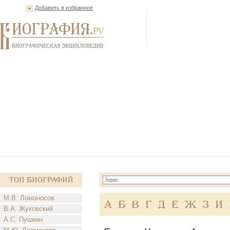
Добавить в избранное
Топ Биографий
М.В. Ломоносов
А
Б
В
Г
Д
Е
Ж
З
И
В.А. Жуковский
А.С. Пушкин