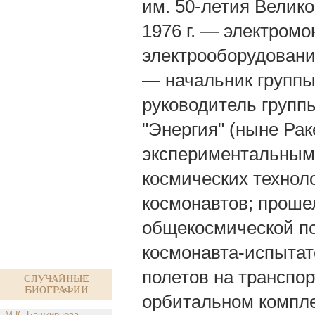
им. 50-летия Велико
1976 г. — электромон
электрооборудованию
— начальник группы
руководитель групп
"Энергия" (ныне Ра
экспериментальным
космических техноло
космонавтов; проше
общекосмической по
космонавта-испытат
полетов на транспо
Случайные
биографии
орбитальном комплек
М.К. Башкирцева