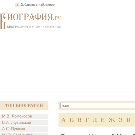
Добавить в избранное
Топ Биографий
М.В. Ломоносов
А
Б
В
Г
Д
Е
Ж
З
И
В.А. Жуковский
А.С. Пушкин