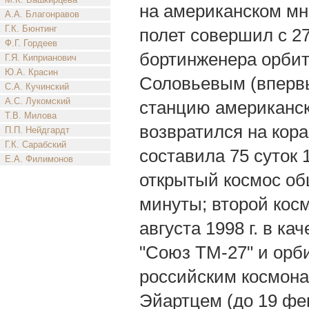
на американском мн
А.А. Благонравов
Г.К. Бюнтинг
полет совершил с 27
Ф.Г. Гордеев
бортинженера орбит
Г.Я. Киприанович
Ю.А. Красин
Соловьевым (впервы
С.А. Кучинский
А.С. Лукомский
станцию американск
Т.В. Милова
возвратился на кор
П.П. Нейдгардт
Г.К. Сарабский
составила 75 суток 
Е.А. Филимонов
открытый космос об
минуты; второй кос
августа 1998 г. в к
"Союз ТМ-27" и орб
российским космона
Эйартцем (до 19 фе