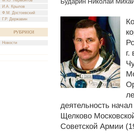
Бударин Николай Миха
М.Ю. Лермонтов
И.А. Крылов
Ф.М. Достоевский
Г.Р. Державин
Ко
ко
Рубрики
Ро
Новости
г.
Ч
Мо
Ор
ле
деятельность начал 
Щелково Московской
Советской Армии (1