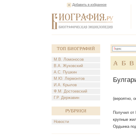
Добавить в избранное
Топ Биографий
М.В. Ломоносов
А
Б
В
В.А. Жуковский
А.С. Пушкин
Булгар
М.Ю. Лермонтов
И.А. Крылов
Ф.М. Достоевский
Г.Р. Державин
(вероятно, 
Рубрики
Получил от 
крупные жил
Новости
Ордынка под