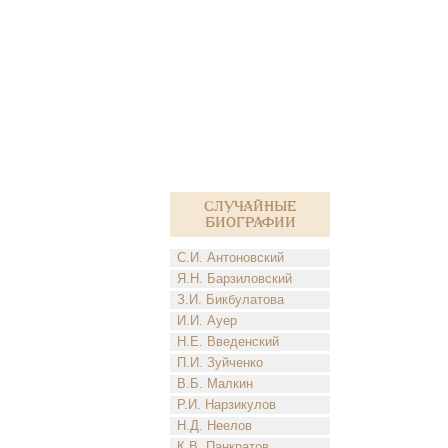
Случайные
биографии
С.И. Антоновский
Я.Н. Барзиловский
З.И. Бикбулатова
И.И. Ауер
Н.Е. Введенский
П.И. Зуйченко
В.Б. Малкин
Р.И. Нарзикулов
Н.Д. Неелов
К.В. Панкратов