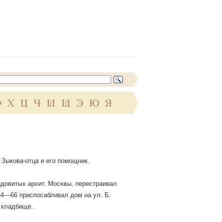
Ф
Х
Ц
Ч
Ш
Щ
Э
Ю
Я
. Зыкова-отца и его помощник.
одовитых архит. Москвы, перестраивал
864—66 приспосабливал дом на ул. Б.
 кладбище.