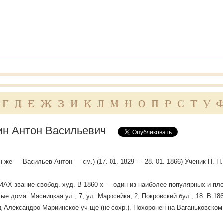
Г
Д
Е
Ж
З
И
К
Л
М
Н
О
П
Р
С
Т
У
ин Антон Васильевич
он же — Васильев Антон — см.) (17. 01. 1829 — 28. 01. 1866) Ученик П. П
ИАХ звание свобод. худ. В 1860-х — один из наиболее популярных и пл
ые дома: Мясницкая ул., 7, ул. Маросейка, 2, Покровский бул., 18. В 1
 Александро-Мариинское уч-ще (не сохр.). Похоронен на Ваганьковском