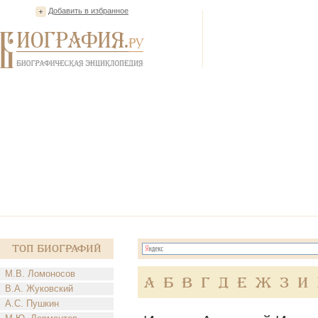
Добавить в избранное
Топ Биографий
М.В. Ломоносов
А
Б
В
Г
Д
Е
Ж
З
И
В.А. Жуковский
А.С. Пушкин