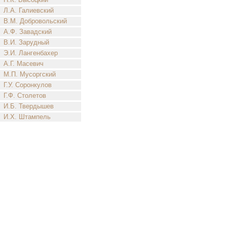
Л.А. Галиевский
В.М. Добровольский
А.Ф. Завадский
В.И. Зарудный
Э.И. Лангенбахер
А.Г. Масевич
М.П. Мусоргский
Г.У. Соронкулов
Г.Ф. Столетов
И.Б. Твердышев
И.Х. Штампель