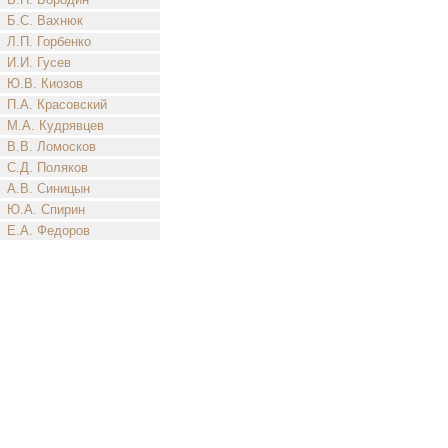
Б.С. Вахнюк
Л.П. Горбенко
И.И. Гусев
Ю.В. Киозов
П.А. Красовский
М.А. Кудрявцев
В.В. Ломосков
С.Д. Поляков
А.В. Синицын
Ю.А. Спирин
Е.А. Федоров