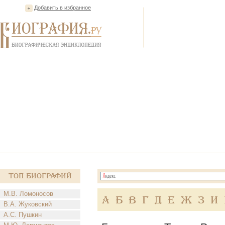
Добавить в избранное
Топ Биографий
М.В. Ломоносов
А
Б
В
Г
Д
Е
Ж
З
И
В.А. Жуковский
А.С. Пушкин