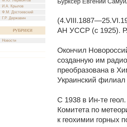
Бурксер Евгений Самуи
М.Ю. Лермонтов
И.А. Крылов
Ф.М. Достоевский
Г.Р. Державин
(4.VIII.1887—25.VI.1
АН УССР (с 1925). Р
Рубрики
Новости
Окончил Новороссийс
созданную им радио
преобразована в Хи
Украинский филиал 
С 1938 в Ин-те геол
Комитета по метеор
к геохимии горных п