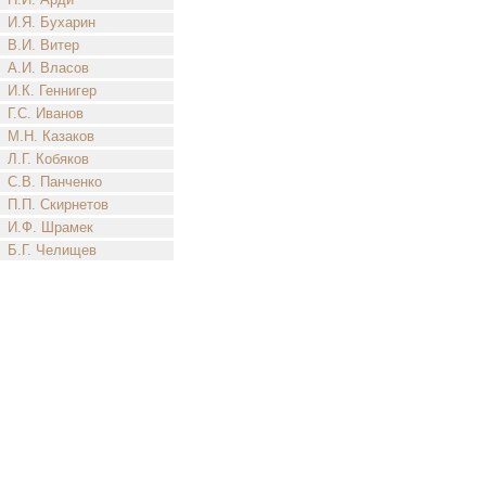
И.Я. Бухарин
В.И. Витер
А.И. Власов
И.К. Геннигер
Г.С. Иванов
М.Н. Казаков
Л.Г. Кобяков
С.В. Панченко
П.П. Скирнетов
И.Ф. Шрамек
Б.Г. Челищев