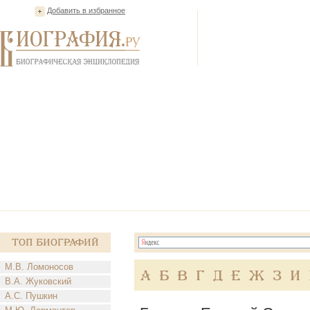
Добавить в избранное
Топ Биографий
М.В. Ломоносов
А
Б
В
Г
Д
Е
Ж
З
И
В.А. Жуковский
А.С. Пушкин