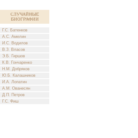
Случайные
биографии
Г.С. Батенков
А.С. Амелин
И.С. Водилов
В.З. Власов
Э.Б. Гиршов
К.В. Гончаренко
Н.М. Добряков
Ю.Б. Калашников
И.А. Лопатин
А.М. Ованесян
Д.П. Петров
Г.С. Фиш