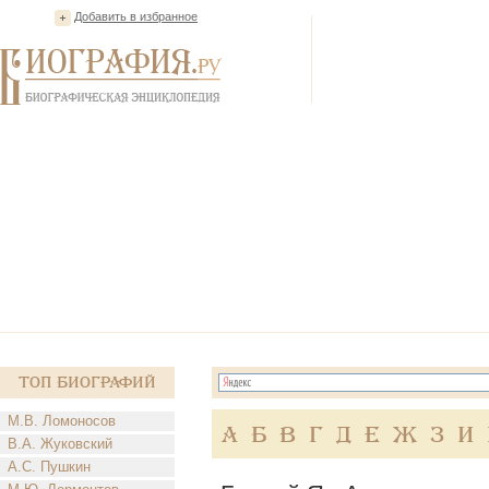
Добавить в избранное
Топ Биографий
М.В. Ломоносов
А
Б
В
Г
Д
Е
Ж
З
И
В.А. Жуковский
А.С. Пушкин