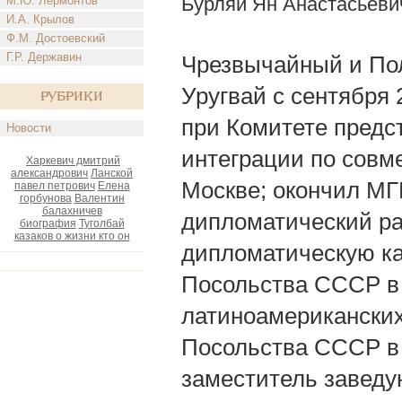
Бурляй Ян Анастасьеви
М.Ю. Лермонтов
И.А. Крылов
Ф.М. Достоевский
Г.Р. Державин
Чрезвычайный и По
Уругвай с сентября
Рубрики
при Комитете предс
Новости
интеграции по совмес
Харкевич дмитрий
александрович
Ланской
Москве; окончил МГ
павел петрович
Елена
горбунова
Валентин
балахничев
дипломатический ра
биография
Туголбай
казаков о жизни кто он
дипломатическую ка
Посольства СССР в У
латиноамерикански
Посольства СССР в 
заместитель заведу