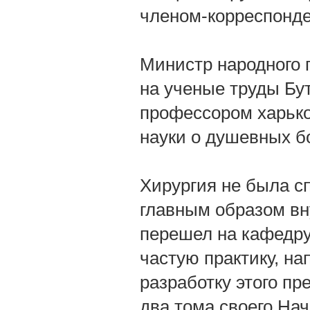
членом-корреспонде
Министр народного 
на ученые труды Бут
профессором харько
науки о душевных б
Хирургия не была с
главным образом вну
перешел на кафедру
частую практику, н
разработку этого п
два тома своего Нач