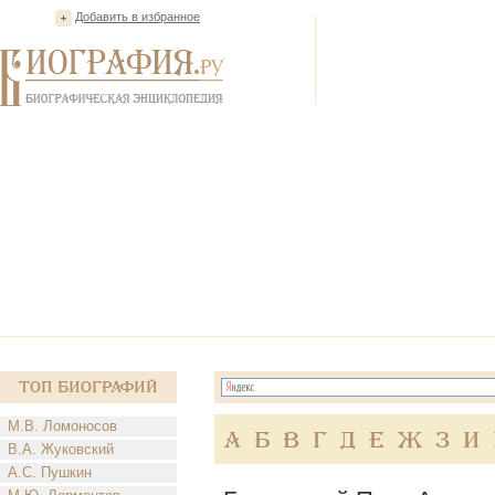
Добавить в избранное
Топ Биографий
М.В. Ломоносов
А
Б
В
Г
Д
Е
Ж
З
И
В.А. Жуковский
А.С. Пушкин