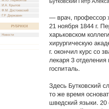
Бутковский Петр Алекс
М.Ю. Лермонтов
И.А. Крылов
Ф.М. Достоевский
Г.Р. Державин
— врач, профессор ха
21 ноября 1844 г. П
Рубрики
харьковском коллег
Новости
хирургическую акад
г. окончил курс со 
лекаря 3 отделения
госпиталь.
Здесь Бутковский с
то же время основа
шведский языки. 20 