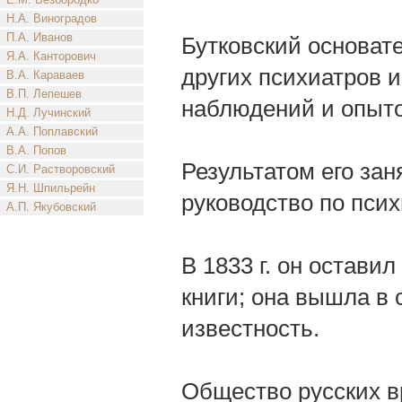
Н.А. Виноградов
П.А. Иванов
Бутковский основат
Я.А. Канторович
других психиатров 
В.А. Караваев
В.П. Лепешев
наблюдений и опыто
Н.Д. Лучинский
А.А. Поплавский
В.А. Попов
Результатом его за
С.И. Растворовский
Я.Н. Шпильрейн
руководство по псих
А.П. Якубовский
В 1833 г. он остави
книги; она вышла в 
известность.
Общество русских в