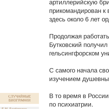
артиллерийскую бриг
прикомандирован к 
здесь около 6 лет о
Продолжая работать
Бутковский получил 
гельсингфорском ун
С самого начала св
изучением душевных
В то время в России
Случайные
биографии
по психиатрии.
Е.М. Безбородко