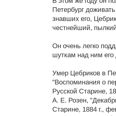
В этом же году он п
Петербург доживать 
знавших его, Цебри
честнейший, пылкий
Он очень легко под
шуткам над ним его 
Умер Цебриков в Пете
"Воспоминания о пер
Русской Старине, 188
А. Е. Розен, "Декабр
Старине, 1884 г., ф