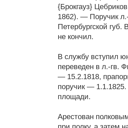
{Брокгауз} Цебрико
1862). — Поручик л.
Петербургской губ. 
не кончил.
В службу вступил юнк
переведен в л.-гв. 
— 15.2.1818, прапор
поручик — 1.1.1825.
площади.
Арестован полковым
при полку, а затем н