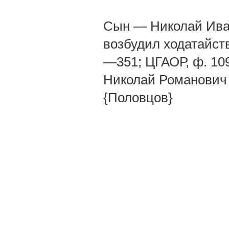
Сын — Николай Ивано
возбудил ходатайств
—351; ЦГАОР, ф. 109, 
Николай Романович п
{Половцов}