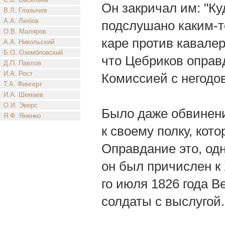
Он закричал им: "Ку
В.Л. Глазычев
А.А. Любов
подслушано каким-то
О.В. Маляров
каре против кавалер
А.А. Никольский
Б.О. Озембловский
что Цебриков оправ
Д.П. Павлов
И.А. Рост
Комиссией с негодо
Т.А. Фингерт
И.А. Шемаев
О.И. Эверс
Было даже обвинени
Я.Ф. Яненко
к своему полку, кот
Оправдание это, одн
он был причислен к 
го июля 1826 года 
солдаты с выслугой.