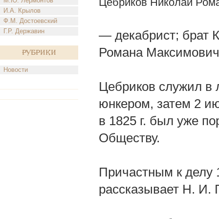
Цебриков Николай Ром
М.Ю. Лермонтов
И.А. Крылов
Ф.М. Достоевский
Г.Р. Державин
— декабрист; брат 
Романа Максимович
Рубрики
Новости
Цебриков служил в л
юнкером, затем 2 ию
в 1825 г. был уже 
Обществу.
Причастным к делу 1
рассказывает Н. И. 