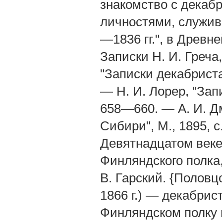
знакомство с декаб
личностями, служив
—1836 гг.", в Древне
Записки H. И. Греча,
"Записки декабриста"
— Н. И. Лорер, "Запи
658—660. — А. И. Д
Сибири", М., 1895, с
Девятнадцатом веке, 1
Финляндского полка, 
В. Гарский. {Полов
1866 г.) — декабрис
Финляндском полку 