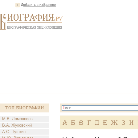
Добавить в избранное
Топ Биографий
М.В. Ломоносов
А
Б
В
Г
Д
Е
Ж
З
И
В.А. Жуковский
А.С. Пушкин