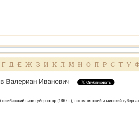
Г
Д
Е
Ж
З
И
К
Л
М
Н
О
П
Р
С
Т
У
в Валериан Иванович
й симбирский вице-губернатор (1867 г.), потом вятский и минский губернат