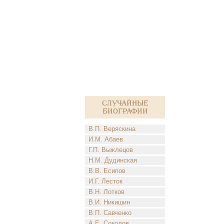
Случайные
биографии
В.П. Веряскина
И.М. Абаев
Г.П. Выжлецов
Н.М. Дудинская
В.В. Есипов
И.Г. Лесток
В.Н. Лотков
В.И. Никишин
В.П. Савченко
А.Е. Соколов