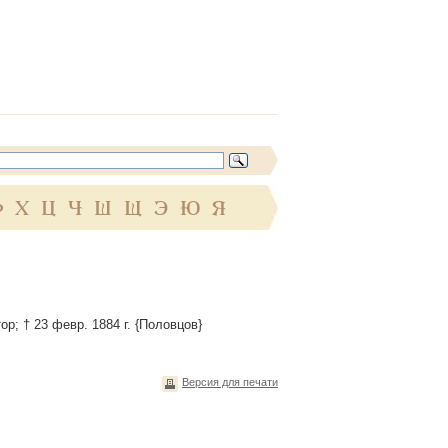
Ф
Х
Ц
Ч
Ш
Щ
Э
Ю
Я
ор; † 23 февр. 1884 г. {Половцов}
Версия для печати