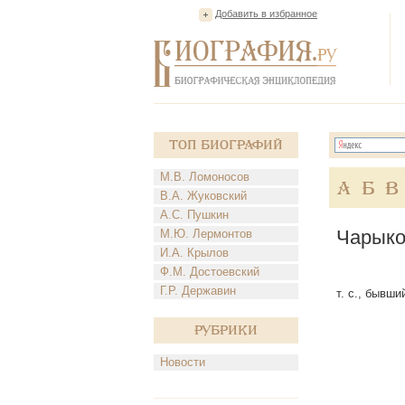
Добавить в избранное
Топ Биографий
М.В. Ломоносов
А
Б
В
В.А. Жуковский
А.С. Пушкин
Чарыко
М.Ю. Лермонтов
И.А. Крылов
Ф.М. Достоевский
Г.Р. Державин
т. с., бывши
Рубрики
Новости