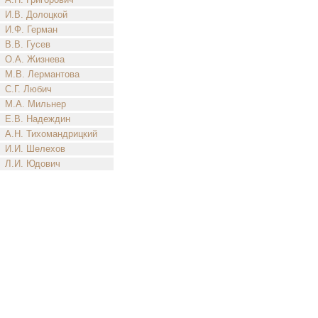
И.В. Долоцкой
И.Ф. Герман
В.В. Гусев
О.А. Жизнева
М.В. Лермантова
С.Г. Любич
М.А. Мильнер
Е.В. Надеждин
А.Н. Тихомандрицкий
И.И. Шелехов
Л.И. Юдович