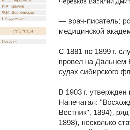
Черевков Василий Дми
М.Ю. Лермонтов
И.А. Крылов
Ф.М. Достоевский
Г.Р. Державин
— врач-писатель; ро
медицинской акаде
Рубрики
Новости
С 1881 по 1899 г. с
провел на Дальнем В
судах сибирского фл
В 1903 г. утвержден
Напечатал: "Восхожд
Вестник", 1894), ря
1898), несколько ста