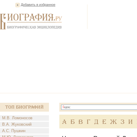
Добавить в избранное
Топ Биографий
М.В. Ломоносов
А
Б
В
Г
Д
Е
Ж
З
И
В.А. Жуковский
А.С. Пушкин