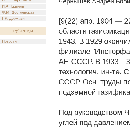
Чернышев Андрей Бори
М.Ю. Лермонтов
И.А. Крылов
Ф.М. Достоевский
Г.Р. Державин
[9(22) апр. 1904 — 
области газификации
Рубрики
1943. В 1929 окончил
Новости
филиале "Инсторфа"
АН СССР. В 1933—35
технологич. ин-те. 
СССР. Осн. труды п
подземной газифика
Под руководством Ч
углей под давление