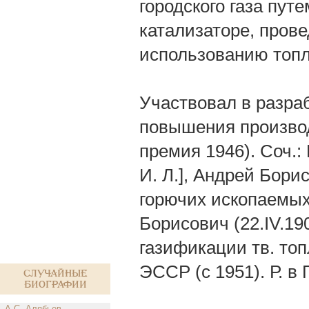
городского газа пут
катализаторе, прове
использованию топл
Участвовал в разра
повышения производ
премия 1946). Соч.:
И. Л.], Андрей Бори
горючих ископаемых 
Борисович (22.IV.19
газификации тв. топ
ЭССР (с 1951). Р. в 
Случайные
биографии
А.С. Алябьев