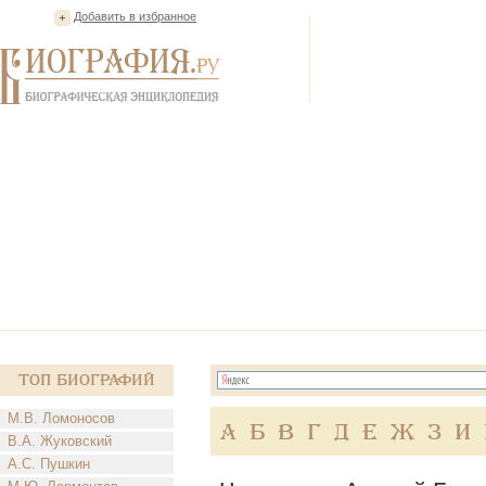
Добавить в избранное
Топ Биографий
М.В. Ломоносов
А
Б
В
Г
Д
Е
Ж
З
И
В.А. Жуковский
А.С. Пушкин