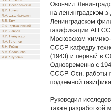
Окончил Ленинградск
Н.Н. Всеволожский
Д.И. Гримм
на ленинградском з
Л.А. Джулфалакян
Ленинградском фили
В.В. Ким
С.Ф. Крижановский
газификации АН ССС
П.И. Лавров
П.И. Нейдгардт
Московском химико-т
П.А. Плетнев
СССР кафедру техно
В.Н. Рейтц
А.А. Соловьева
(1943) и первый в С
Я.Д. Якубович
Одновременно с 194
СССР. Осн. работы 
подземной газифика
Руководил исследов
также разработкой м