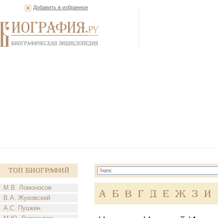
Добавить в избранное
Топ Биографий
М.В. Ломоносов
А
Б
В
Г
Д
Е
Ж
З
И
В.А. Жуковский
А.С. Пушкин