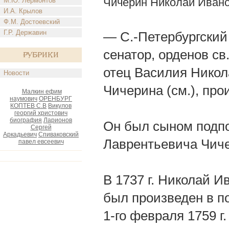
Чичерин Николай Иван
М.Ю. Лермонтов
И.А. Крылов
Ф.М. Достоевский
Г.Р. Державин
— С.-Петербургский
сенатор, орденов св
Рубрики
отец Василия Никол
Новости
Чичерина (см.), про
Малкин ефим
наумович
ОРЕНБУРГ
КОПТЕВ С.В
Викулов
георгий христович
биография
Ларионов
Он был сыном подпо
Сергей
Аркадьевич
Спиваковский
Лаврентьевича Чич
павел евсеевич
В 1737 г. Николай И
был произведен в п
1-го февраля 1759 г