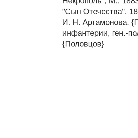
Некрополь", M., 1883 
"Сын Отечества", 18
И. Н. Артамонова. {
инфантерии, ген.-пол
{Половцов}