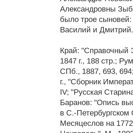
Александровны Зыби
было трое сыновей:
Василий и Дмитрий
Край: "Справочный Э
1847 г., 188 стр.; Р
СПб., 1887, 693, 694
г., "Сборник Импера
IV; "Русская Старина",
Баранов: "Опись вы
в С.-Петербургском Се
Месяцеслов на 1772 г