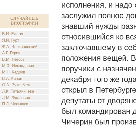
исполнения, и надо
заслужил полное дов
Случайные
биографии
знавший нужды разн
В.И. Елагин
относившийся ко вс
Я.И. Гурт
заключавшему в се
Ф.А. Волковинский
А.Г. Герич
положения вещей. В 
Б.М. Глебов
М.Ф. Искандарян
поручики с назначен
М.Н. Кедров
декабря того же год
В.А. Качан
О.А. Рутенберг
открыл в Петербурге
Л.К. Татьяничева
Л.М. Филипьев
депутаты от дворянс
П.Л. Чебышев
был командирован дл
Чичерин был произв