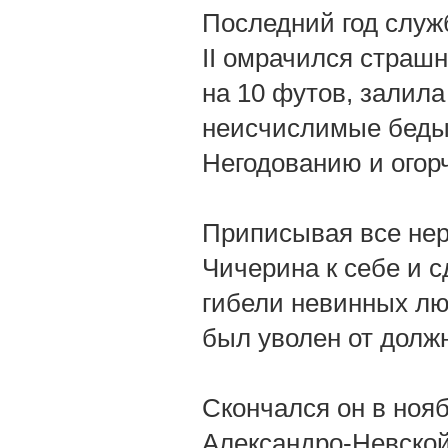
Последний год служб
II омрачился страш
на 10 футов, залил
неисчислимые беды 
Негодованию и огор
Приписывая все нер
Чичерина к себе и с
гибели невинных люд
был уволен от долж
Скончался он в нояб
Александро-Невской