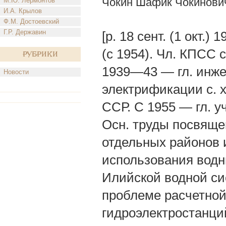
Чокин Шафик Чокинови
М.Ю. Лермонтов
И.А. Крылов
Ф.М. Достоевский
Г.Р. Державин
[р. 18 сент. (1 окт.)
(с 1954). Чл. КПСС с
Рубрики
1939—43 — гл. инже
Новости
электрификации с. х
ССР. С 1955 — гл. у
Осн. труды посвяще
отдельных районов 
использования водн
Илийской водной си
проблеме расчетной
гидроэлектростанци