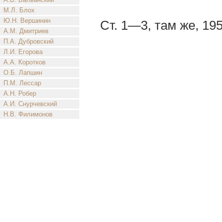
М.Л. Блох
Ю.Н. Вершинин
Ст. 1—3, там же, 195
А.М. Дмитриев
П.А. Дубровский
Л.И. Егорова
А.А. Коротков
О.Б. Лапшин
П.М. Лессар
А.Н. Робер
А.И. Снурчевский
Н.В. Филимонов