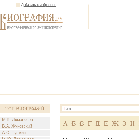
Добавить в избранное
Топ Биографий
М.В. Ломоносов
А
Б
В
Г
Д
Е
Ж
З
И
В.А. Жуковский
А.С. Пушкин