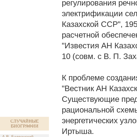
регулирования речно
электрификации сел
Казахской ССР", 19
расчетной обеспече
"Известия АН Казахс
10 (совм. с В. П. За
К проблеме создани
"Вестник АН Казахск
Существующие пред
рациональной схем
энергетических узло
Случайные
биографии
Иртыша.
А.В. Балванский