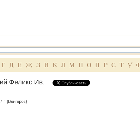
Г
Д
Е
Ж
З
И
К
Л
М
Н
О
П
Р
С
Т
У
ий Феликс Ив.
7 г. {Венгеров}