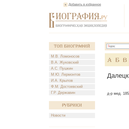
Добавить в избранное
Топ Биографий
М.В. Ломоносов
А
Б
В
В.А. Жуковский
А.С. Пушкин
Далецк
М.Ю. Лермонтов
И.А. Крылов
Ф.М. Достоевский
Г.Р. Державин
д-р мед. 185
Рубрики
Новости