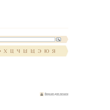
Ф
Х
Ц
Ч
Ш
Щ
Э
Ю
Я
Версия для печати