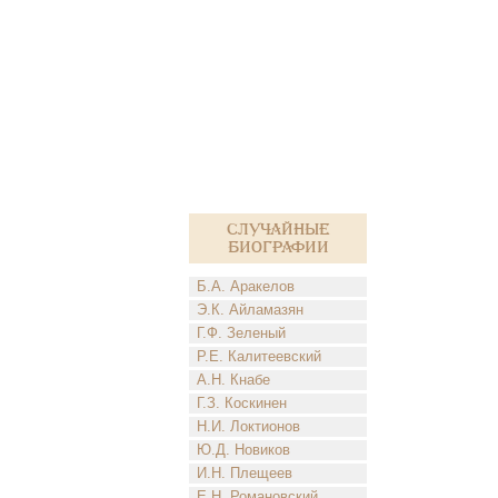
Случайные
биографии
Б.А. Аракелов
Э.К. Айламазян
Г.Ф. Зеленый
Р.Е. Калитеевский
А.Н. Кнабе
Г.З. Коскинен
Н.И. Локтионов
Ю.Д. Новиков
И.Н. Плещеев
Е.Н. Романовский