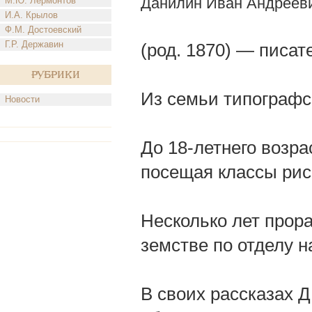
Данилин Иван Андреев
М.Ю. Лермонтов
И.А. Крылов
Ф.М. Достоевский
Г.Р. Державин
(род. 1870) — писат
Рубрики
Из семьи типографск
Новости
До 18-летнего возр
посещая классы рис
Несколько лет прора
земстве по отделу н
В своих рассказах Д