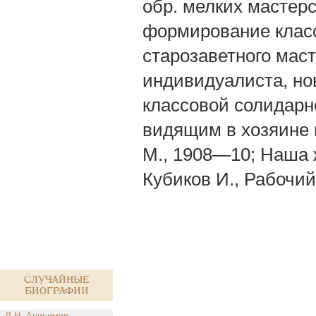
обр. мелких мастерс
формирование класс
старозаветного маст
индивидуалиста, но
классовой солидарн
видящим в хозяине кл
М., 1908—10; Наша ж
Кубиков И., Рабочий 
Случайные
биографии
Л.Н. Анисимов