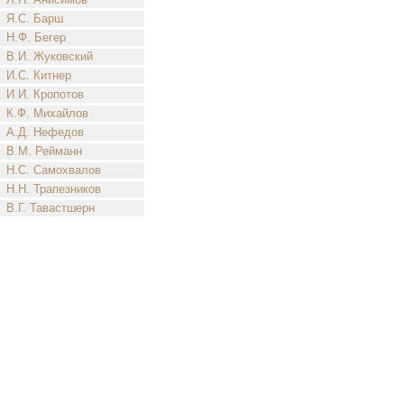
Я.С. Барш
Н.Ф. Бегер
В.И. Жуковский
И.С. Китнер
И.И. Кропотов
К.Ф. Михайлов
А.Д. Нефедов
В.М. Рейманн
Н.С. Самохвалов
Н.Н. Трапезников
В.Г. Тавастшерн