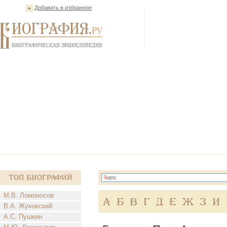
Добавить в избранное
Топ Биографий
М.В. Ломоносов
А
Б
В
Г
Д
Е
Ж
З
И
В.А. Жуковский
А.С. Пушкин