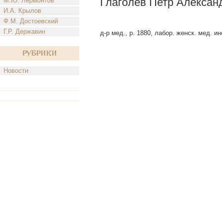
Глаголев Петр Алексан
М.Ю. Лермонтов
И.А. Крылов
Ф.М. Достоевский
Г.Р. Державин
д-р мед., р. 1880, лабор. женск. мед. ин
Рубрики
Новости