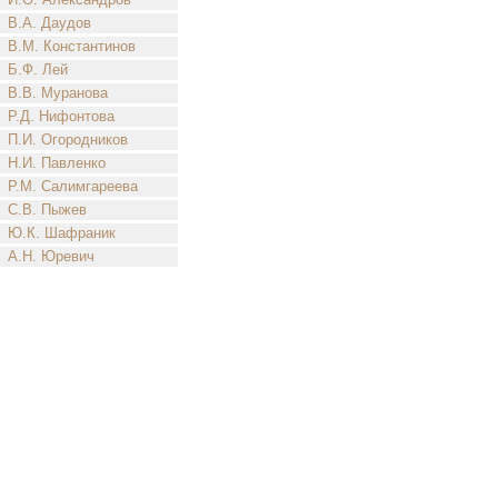
В.А. Даудов
В.М. Константинов
Б.Ф. Лей
В.В. Муранова
Р.Д. Нифонтова
П.И. Огородников
Н.И. Павленко
Р.М. Салимгареева
С.В. Пыжев
Ю.К. Шафраник
А.Н. Юревич