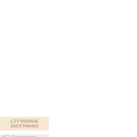
Случайные
биографии
И.О. Александров