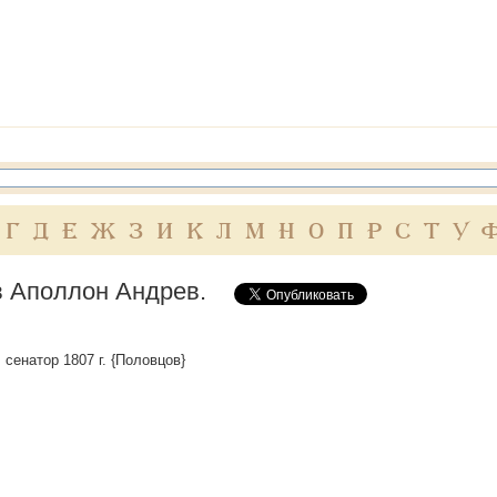
Г
Д
Е
Ж
З
И
К
Л
М
Н
О
П
Р
С
Т
У
 Аполлон Андрев.
, сенатор 1807 г. {Половцов}