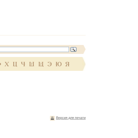
Ф
Х
Ц
Ч
Ш
Щ
Э
Ю
Я
Версия для печати