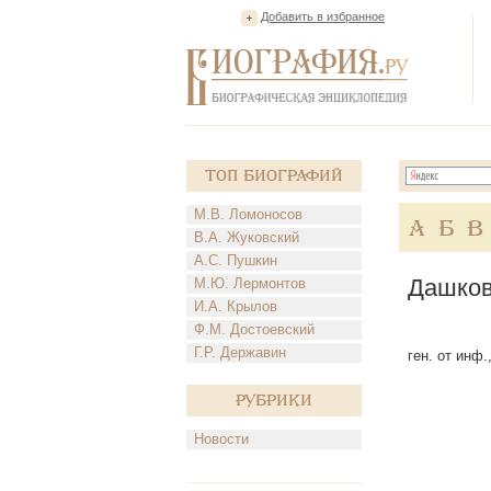
Добавить в избранное
Топ Биографий
М.В. Ломоносов
А
Б
В
В.А. Жуковский
А.С. Пушкин
Дашков
М.Ю. Лермонтов
И.А. Крылов
Ф.М. Достоевский
Г.Р. Державин
ген. от инф.
Рубрики
Новости