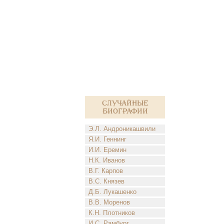
Случайные
биографии
Э.Л. Андроникашвили
Я.И. Геннинг
И.И. Еремин
Н.К. Иванов
В.Г. Карпов
В.С. Князев
Д.Б. Лукашенко
В.В. Моренов
К.Н. Плотников
И.С. Рамбург