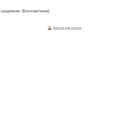
сродником. {Болховитинов}
Версия для печати