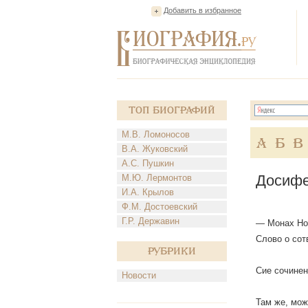
Добавить в избранное
Топ Биографий
М.В. Ломоносов
А
Б
В
В.А. Жуковский
А.С. Пушкин
Досифе
М.Ю. Лермонтов
И.А. Крылов
Ф.М. Достоевский
Г.Р. Державин
— Монах Нов
Слово о сот
Рубрики
Сие сочинен
Новости
Там же, мож