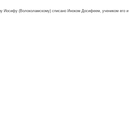
у Иосифу (Волоколамскому) списано Иноком Досифеем, учеником его и 