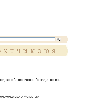
Ф
Х
Ц
Ч
Ш
Щ
Э
Ю
Я
родского Архиепископа Геннадия сочинил
Волоколамского Монастыря.