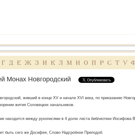
Г
Д
Е
Ж
З
И
К
Л
М
Н
О
П
Р
С
Т
У
й Монах Новгородский
городский, живший в конце XV и начале XVI века, по приказанию Новго
ворении жития Соловецких начальников.
ие находится между рукописями в 4 долю листа библиотеки Иосифова 
ет быть сего же Досифея, Слово Надгробное Преподоб.