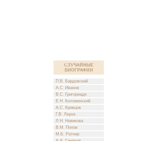
Случайные
биографии
П.В. Бардовский
А.С. Иванов
В.С. Григориади
Е.Н. Коломенский
А.С. Кривцов
Г.В. Лерхе
Л.Н. Новикова
В.М. Попов
М.Б. Ратнер
А.А. Синяков