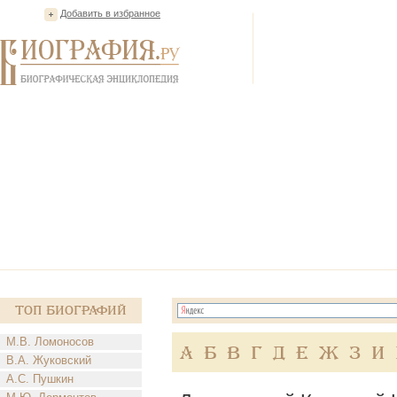
Добавить в избранное
Топ Биографий
М.В. Ломоносов
А
Б
В
Г
Д
Е
Ж
З
И
В.А. Жуковский
А.С. Пушкин