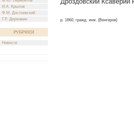
Дроздовский Ксаверий 
М.Ю. Лермонтов
И.А. Крылов
Ф.М. Достоевский
Г.Р. Державин
р. 1860, гражд. инж. {Венгеров}
Рубрики
Новости