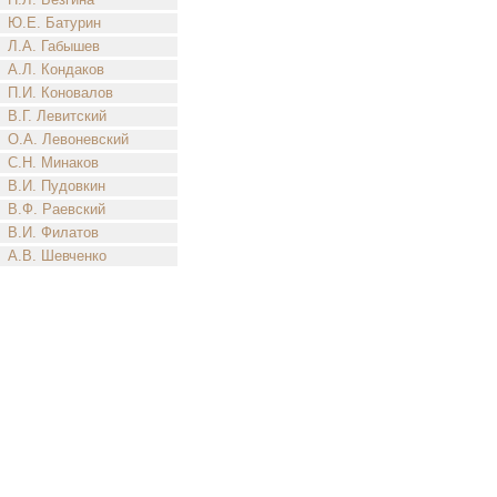
Ю.Е. Батурин
Л.А. Габышев
А.Л. Кондаков
П.И. Коновалов
В.Г. Левитский
О.А. Левоневский
С.Н. Минаков
В.И. Пудовкин
В.Ф. Раевский
В.И. Филатов
А.В. Шевченко