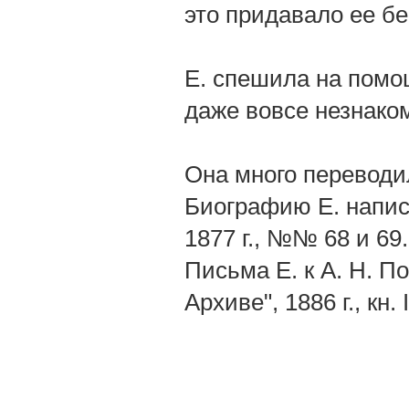
это придавало ее б
Е. спешила на помощ
даже вовсе незнако
Она много переводи
Биографию Е. написа
1877 г., №№ 68 и 69.
Письма Е. к А. Н. П
Архиве", 1886 г., кн. 