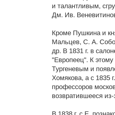
и талантливым, сгр
Дм. Ив. Веневитино
Кроме Пушкина и кня
Мальцев, С. А. Собо
др. В 1831 г. в сал
"Европеец". К этому
Тургеневым и появле
Хомякова, а с 1835 
профессоров московс
возвратившееся из-
В 1838 г. с Е. позна