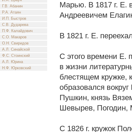
Марью. В 1817 г. Е.
Г.В. Абанин
Р.А. Атаян
Андреевичем Елаги
И.П. Быстров
С.В. Дударева
П.Ф. Калайдович
В 1821 г. Е. перееха
С.О. Макаров
О.Н. Свиридов
А.Л. Синайской
С этого времени Е.
Ф.С. Стоинский
А.Л. Юрина
в жизни литературны
Н.Ф. Юрковский
блестящем кружке, 
образовался вокруг
Пушкин, князь Вязе
Шевырев, Погодин, 
С 1826 г. кружок По