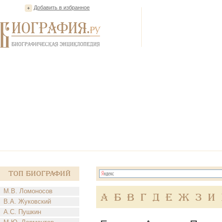
Добавить в избранное
Топ Биографий
М.В. Ломоносов
А
Б
В
Г
Д
Е
Ж
З
И
В.А. Жуковский
А.С. Пушкин