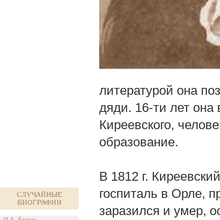
литературой она по
дяди. 16-ти лет он
Киреевского, челове
образование.
В 1812 г. Киреевски
госпиталь в Орле, п
Случайные
биографии
заразился и умер, о
И.А. Браун