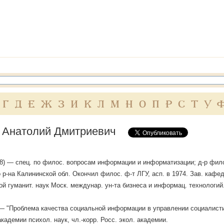
Г
Д
Е
Ж
З
И
К
Л
М
Н
О
П
Р
С
Т
У
 Анатолий Дмитриевич
938) — спец. по филос. вопросам информации и информатизации; д-р фил
 р-на Калининской обл. Окончил филос. ф-т ЛГУ, асп. в 1974. Зав. кафе
ой гуманит. наук Моск. междунар. ун-та бизнеса и информац. технологий
 — "Проблема качества социальной информации в управлении социалисти
кадемии психол. наук, чл.-корр. Росс. экол. академии.