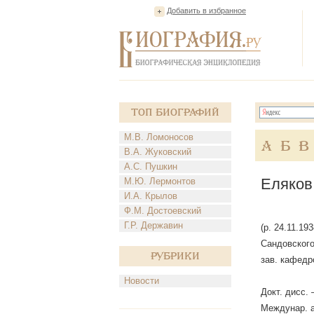
Добавить в избранное
Топ Биографий
М.В. Ломоносов
А
Б
В
В.А. Жуковский
А.С. Пушкин
Еляков
М.Ю. Лермонтов
И.А. Крылов
Ф.М. Достоевский
Г.Р. Державин
(р. 24.11.1
Сандовского
Рубрики
зав. кафедр
Новости
Докт. дисс.
Междунар. а