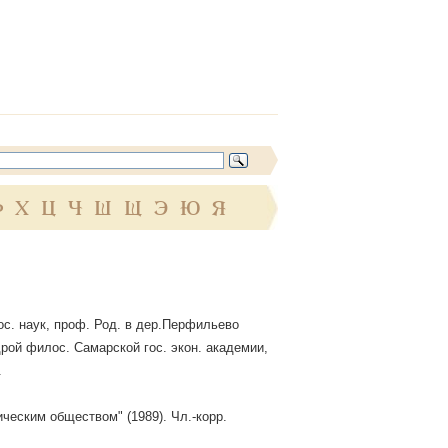
Ф
Х
Ц
Ч
Ш
Щ
Э
Ю
Я
ос. наук, проф. Род. в дер.Перфильево
дрой филос. Самарской гос. экон. академии,
.
ческим обществом" (1989). Чл.-корр.