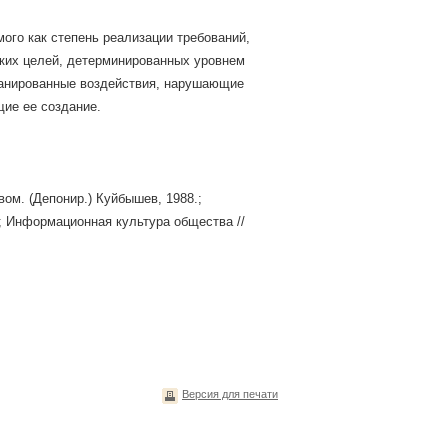
ого как степень реализации требований,
ких целей, детерминированных уровнем
ланированные воздействия, нарушающие
ие ее создание.
ом. (Депонир.) Куйбышев, 1988.;
; Информационная культура общества //
Версия для печати