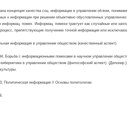
ана концепция качества соц. информации в управлении об-вом, понимаем
мых к информации при решении объективно обусловленных управленчес
 информац. помех. Информац. помехи трактует как случайные или зап
процесс, препятствующие получению точной информации или исключающ
льная информация в управлении обществом (качественный аспект).
84; Борьба с информационными помехами в научном управлении обществ
кибернетики в управлении обществом (философский аспект). (Депонир.)
культуры.
3; Политическая информация // Основы политологии.
6.