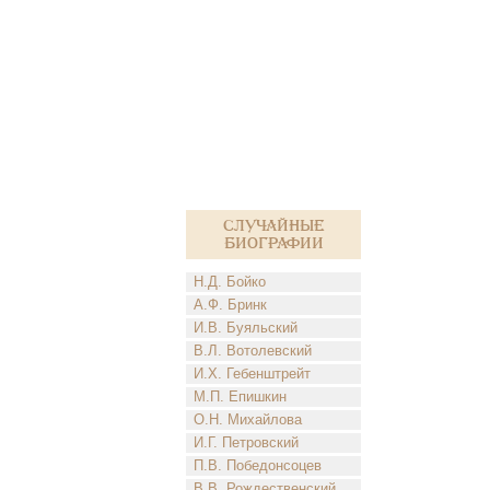
Случайные
биографии
Н.Д. Бойко
А.Ф. Бринк
И.В. Буяльский
В.Л. Вотолевский
И.Х. Гебенштрейт
М.П. Епишкин
О.Н. Михайлова
И.Г. Петровский
П.В. Победонсоцев
В.В. Рождественский