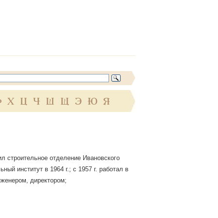
Ф
Х
Ц
Ч
Ш
Щ
Э
Ю
Я
нчил строительное отделение Ивановского
ый институт в 1964 г.; с 1957 г. работал в
нженером, директором;