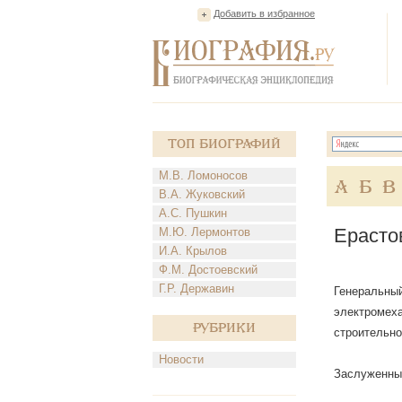
Добавить в избранное
Топ Биографий
М.В. Ломоносов
А
Б
В
В.А. Жуковский
А.С. Пушкин
Ерасто
М.Ю. Лермонтов
И.А. Крылов
Ф.М. Достоевский
Г.Р. Державин
Генеральный
электромеха
Рубрики
строительно
Новости
Заслуженный