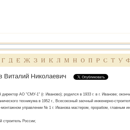
Г
Д
Е
Ж
З
И
К
Л
М
Н
О
П
Р
С
Т
У
в Виталий Николаевич
 директор АО "СМУ-1" (г. Иваново); родился в 1933 г. в г. Иванове; око
нического техникума в 1952 г., Всесоюзный заочный инженерно-строительн
-монтажном управлении № 1 г. Иванова мастером, прорабом, главным и
 строитель России;