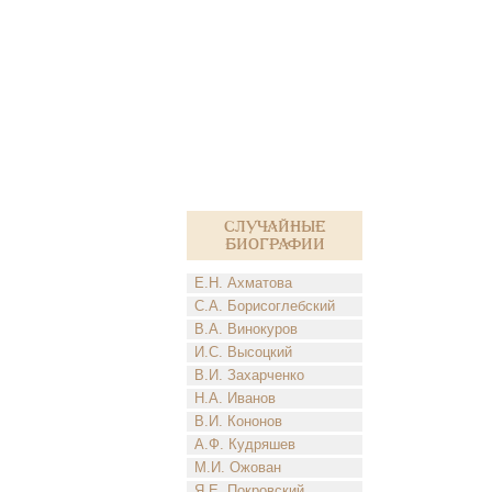
Случайные
биографии
Е.Н. Ахматова
С.А. Борисоглебский
В.А. Винокуров
И.С. Высоцкий
В.И. Захарченко
Н.А. Иванов
В.И. Кононов
А.Ф. Кудряшев
М.И. Ожован
Я.Е. Покровский