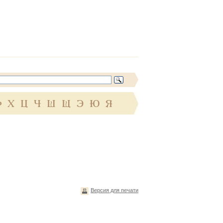
Ф
Х
Ц
Ч
Ш
Щ
Э
Ю
Я
Версия для печати