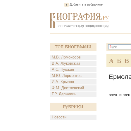
Добавить в избранное
Топ Биографий
М.В. Ломоносов
А
Б
В
В.А. Жуковский
А.С. Пушкин
Ермола
М.Ю. Лермонтов
И.А. Крылов
Ф.М. Достоевский
Г.Р. Державин
воен. инжен.
Рубрики
Новости