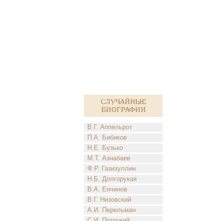
Случайные
биографии
В.Г. Аппельрот
П.А. Бибиков
Н.Е. Бузько
М.Т. Азнабаев
Ф.Р. Газизуллин
Н.Б. Долгорукая
В.А. Енчинов
В.Г. Низовский
А.И. Перельман
С.И. Потоцкий