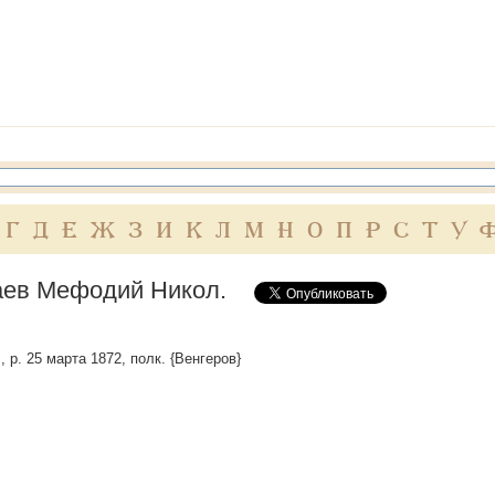
Г
Д
Е
Ж
З
И
К
Л
М
Н
О
П
Р
С
Т
У
ев Мефодий Никол.
, р. 25 марта 1872, полк. {Венгеров}