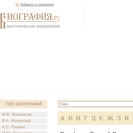
Добавить в избранное
Топ Биографий
М.В. Ломоносов
А
Б
В
Г
Д
Е
Ж
З
И
В.А. Жуковский
А.С. Пушкин