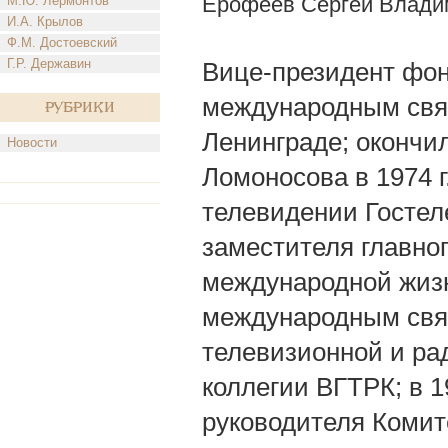
Ерофеев Сергей Влади
М.Ю. Лермонтов
И.А. Крылов
Ф.М. Достоевский
Г.Р. Державин
Вице-президент фон
международным связям
Рубрики
Ленинграде; окончи
Новости
Ломоносова в 1974 
телевидении Гостел
заместителя главно
международной жиз
международным свя
телевизионной и ра
коллегии ВГТРК; в 1
руководителя Коми