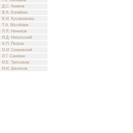
Д.С. Акимов
В.А. Копейкин
В.И. Кусовникова
Т.А. Мусабаев
П.Л. Ненюков
И.Д. Никольский
А.П. Петров
О.И. Сенковский
Л.Г. Сенявин
И.Е. Третьяков
И.И. Шелехов