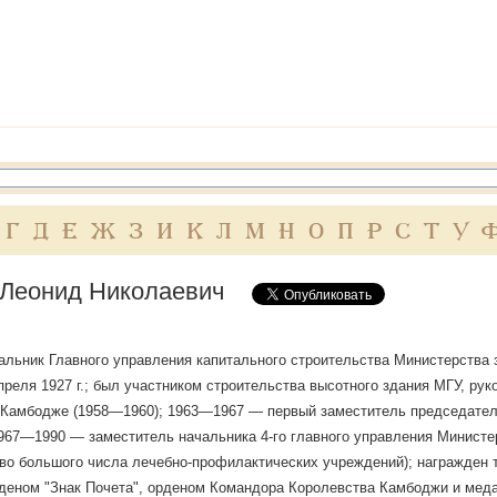
Г
Д
Е
Ж
З
И
К
Л
М
Н
О
П
Р
С
Т
У
Леонид Николаевич
льник Главного управления капитального строительства Министерства
преля 1927 г.; был участником строительства высотного здания МГУ, ру
 Камбодже (1958—1960); 1963—1967 — первый заместитель председател
1967—1990 — заместитель начальника 4-го главного управления Минист
во большого числа лечебно-профилактических учреждений); награжден 
деном "Знак Почета", орденом Командора Королевства Камбоджи и мед