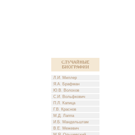
Случайные
биографии
Л.И. Миллер
Я.А. Брафман
Ю.В. Волохов
С.И. Вольфкович
П.Л. Капица
Г.В. Краснов
М.Д. Лаппа
И.Б. Мандельштам
В.Е. Межевич
М.Я. Ольшевский