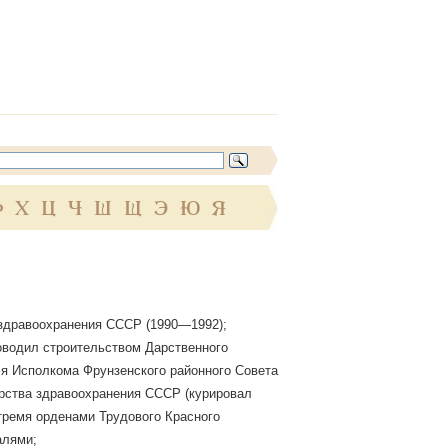
Ф
Х
Ц
Ч
Ш
Щ
Э
Ю
Я
 здравоохранения СССР (1990—1992);
ководил строительством Дарственного
я Исполкома Фрунзенского районного Совета
ерства здравоохранения СССР (курировал
тремя орденами Трудового Красного
алями;