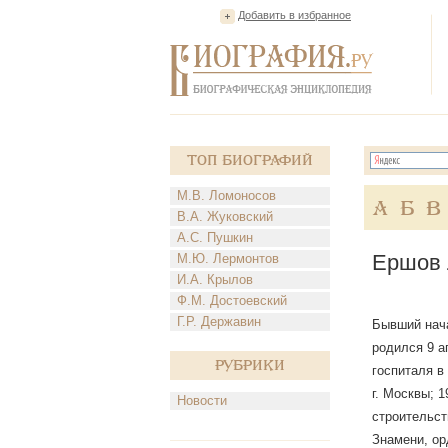
Добавить в избранное
Топ Биографий
М.В. Ломоносов
А
Б
В
В.А. Жуковский
А.С. Пушкин
Ершов 
М.Ю. Лермонтов
И.А. Крылов
Ф.М. Достоевский
Г.Р. Державин
Бывший нача
родился 9 а
Рубрики
госпиталя в
г. Москвы; 
Новости
строительст
Знамени, ор