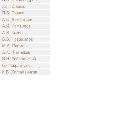
А.Г. Головко
П.Б. Гринев
А.С. Дементьев
А.И. Исмаилов
А.В. Козин
В.В. Новожилов
М.А. Раимов
А.Ю. Ратников
И.Н. Рейпольский
Б.Г. Скрамтаев
К.В. Холщевников