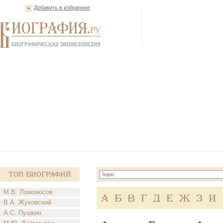
Добавить в избранное
Топ Биографий
М.В. Ломоносов
А
Б
В
Г
Д
Е
Ж
З
И
В.А. Жуковский
А.С. Пушкин