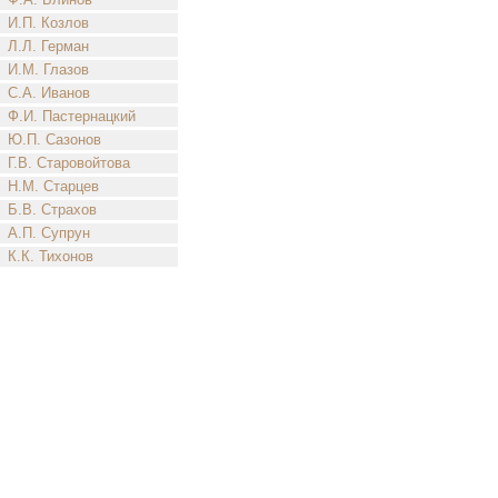
И.П. Козлов
Л.Л. Герман
И.М. Глазов
С.А. Иванов
Ф.И. Пастернацкий
Ю.П. Сазонов
Г.В. Старовойтова
Н.М. Старцев
Б.В. Страхов
А.П. Супрун
К.К. Тихонов