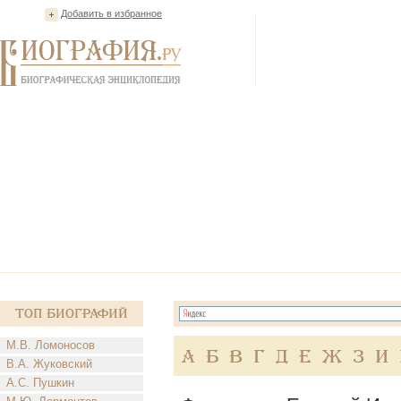
Добавить в избранное
Топ Биографий
М.В. Ломоносов
А
Б
В
Г
Д
Е
Ж
З
И
В.А. Жуковский
А.С. Пушкин