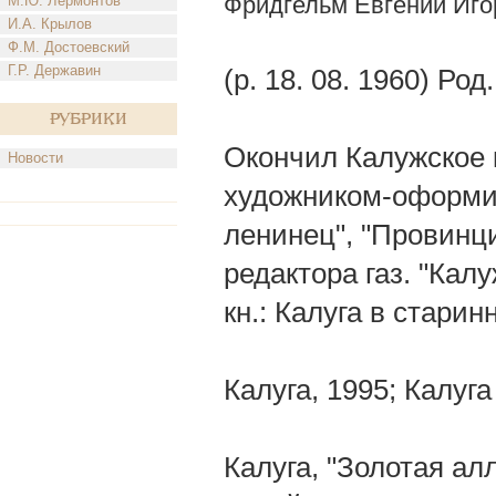
Фридгельм Евгений Иго
М.Ю. Лермонтов
И.А. Крылов
Ф.М. Достоевский
Г.Р. Державин
(р. 18. 08. 1960) Род
Рубрики
Окончил Калужское 
Новости
художником-оформит
ленинец", "Провинц
редактора газ. "Кал
кн.: Калуга в старин
Калуга, 1995; Калуга
Калуга, "Золотая ал