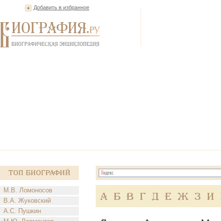
Добавить в избранное
Топ Биографий
М.В. Ломоносов
А
Б
В
Г
Д
Е
Ж
З
И
В.А. Жуковский
А.С. Пушкин