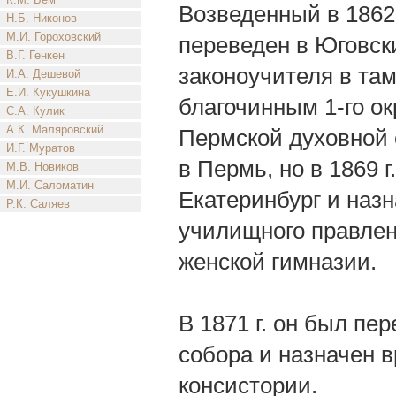
Возведенный в 1862 
Н.Б. Никонов
М.И. Гороховский
переведен в Юговск
В.Г. Генкен
законоучителя в там
И.А. Дешевой
Е.И. Кукушкина
благочинным 1-го ок
С.А. Кулик
А.К. Маляровский
Пермской духовной 
И.Г. Муратов
в Пермь, но в 1869 
М.В. Новиков
М.И. Саломатин
Екатеринбург и назн
Р.К. Саляев
училищного правле
женской гимназии.
В 1871 г. он был п
собора и назначен 
консистории.