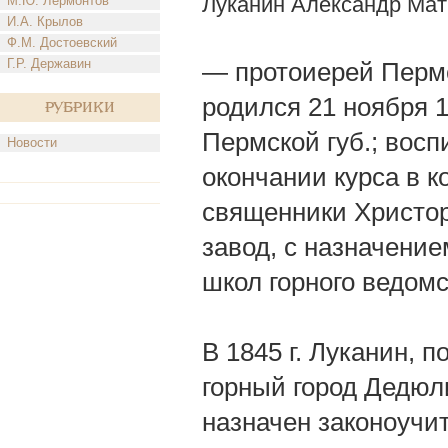
Луканин Александр Мат
М.Ю. Лермонтов
И.А. Крылов
Ф.М. Достоевский
Г.Р. Державин
— протоиерей Пермс
родился 21 ноября 1
Рубрики
Пермской губ.; вос
Новости
окончании курса в к
священники Христор
завод, с назначени
школ горного ведомс
В 1845 г. Луканин, 
горный город Дедюл
назначен законоучит