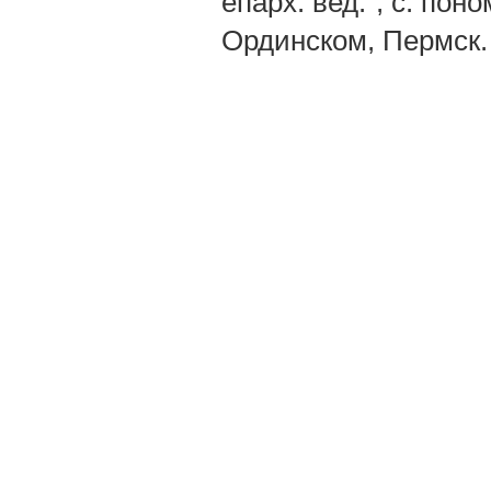
епарх. вед.", с. поно
Ординском, Пермск. г