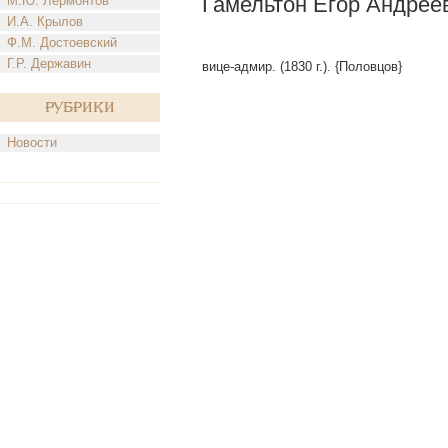
Гамельтон Егор Андрее
М.Ю. Лермонтов
И.А. Крылов
Ф.М. Достоевский
Г.Р. Державин
вице-адмир. (1830 г.). {Половцов}
Рубрики
Новости