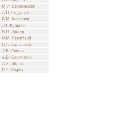
М.И. Вериковский
А.П. Елдышев
В.М. Кирсанов
Л.Г. Кульпин
В.П. Лангер
И.М. Левитский
В.А. Салтанова
Л.В. Спивак
А.В. Соломатин
А.Х. Эйлер
Р.К. Ульрих