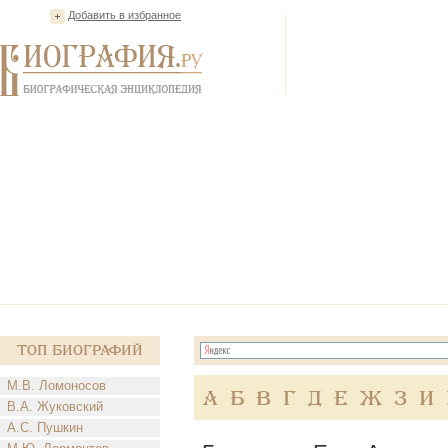
Добавить в избранное
Топ Биографий
М.В. Ломоносов
А
Б
В
Г
Д
Е
Ж
З
И
В.А. Жуковский
А.С. Пушкин