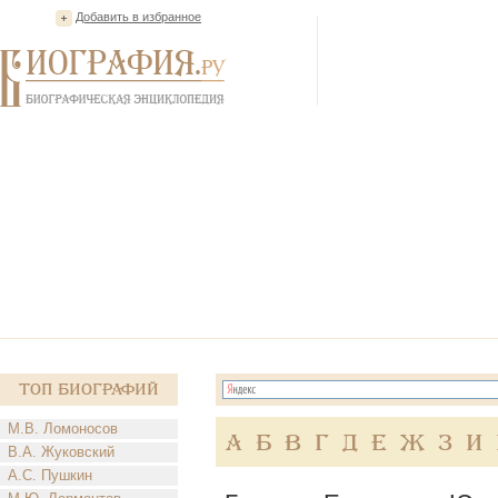
Добавить в избранное
Топ Биографий
М.В. Ломоносов
А
Б
В
Г
Д
Е
Ж
З
И
В.А. Жуковский
А.С. Пушкин