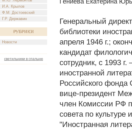
Гениева Екатерина Юр
М.Ю. Лермонтов
И.А. Крылов
Ф.М. Достоевский
Г.Р. Державин
Генеральный директ
библиотеки иностран
Рубрики
апреля 1946 г.; око
Новости
кандидат филологич
светильники в спальню
сотрудник, с 1993 г
иностранной литерат
Российского фонда 
вице-президент Меж
член Комиссии РФ 
совета по культуре 
"Иностранная литера