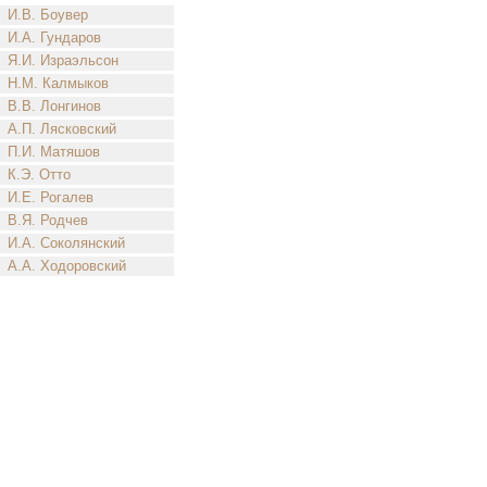
И.В. Боувер
И.А. Гундаров
Я.И. Израэльсон
Н.М. Калмыков
В.В. Лонгинов
А.П. Лясковский
П.И. Матяшов
К.Э. Отто
И.Е. Рогалев
В.Я. Родчев
И.А. Соколянский
А.А. Ходоровский