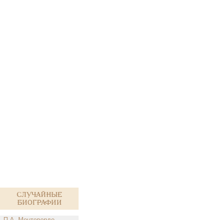
Случайные
биографии
П.А. Монтеверде