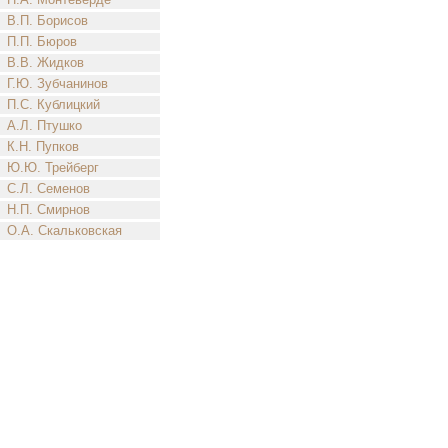
В.П. Борисов
П.П. Бюров
В.В. Жидков
Г.Ю. Зубчанинов
П.С. Кублицкий
А.Л. Птушко
К.Н. Пупков
Ю.Ю. Трейберг
С.Л. Семенов
Н.П. Смирнов
О.А. Скальковская