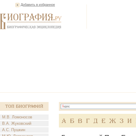
Добавить в избранное
Топ Биографий
М.В. Ломоносов
А
Б
В
Г
Д
Е
Ж
З
И
В.А. Жуковский
А.С. Пушкин