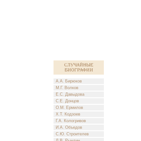
Случайные
биографии
А.А. Бирюков
М.Г. Волков
Е.С. Давыдова
С.Е. Донцов
О.М. Ермилов
Х.Т. Кодзоев
Г.А. Кологривов
И.А. Объедов
С.Ю. Строителев
Л.В. Рындин