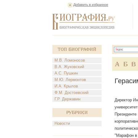
Добавить в избранное
Топ Биографий
М.В. Ломоносов
А
Б
В
В.А. Жуковский
А.С. Пушкин
Гераси
М.Ю. Лермонтов
И.А. Крылов
Ф.М. Достоевский
Г.Р. Державин
Директор Ин
университет
Рубрики
Президенте 
корпоративн
Новости
политическо
"Марафон в 