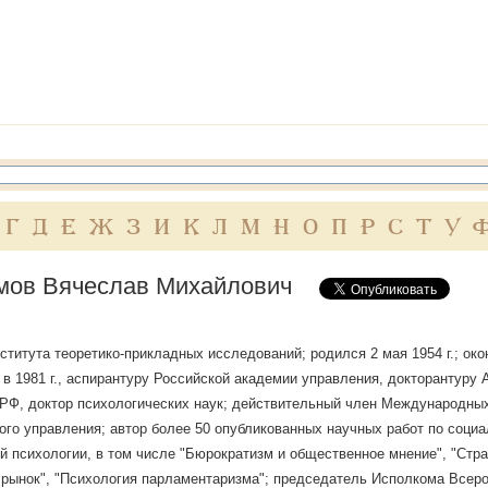
Г
Д
Е
Ж
З
И
К
Л
М
Н
О
П
Р
С
Т
У
мов Вячеслав Михайлович
ститута теоретико-прикладных исследований; родился 2 мая 1954 г.; ок
 в 1981 г., аспирантуру Российской академии управления, докторантуру
РФ, доктор психологических наук; действительный член Международных
ого управления; автор более 50 опубликованных научных работ по социа
й психологии, в том числе "Бюрократизм и общественное мнение", "Стра
рынок", "Психология парламентаризма"; председатель Исполкома Всеро