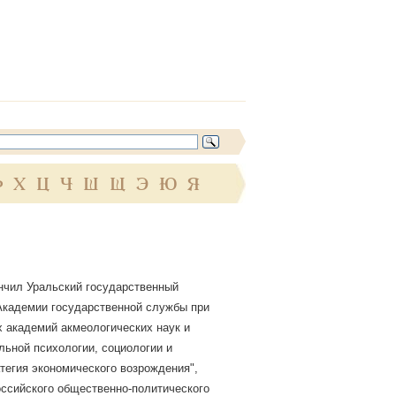
Ф
Х
Ц
Ч
Ш
Щ
Э
Ю
Я
ончил Уральский государственный
 Академии государственной службы при
 академий акмеологических наук и
льной психологии, социологии и
тегия экономического возрождения",
ссийского общественно-политического