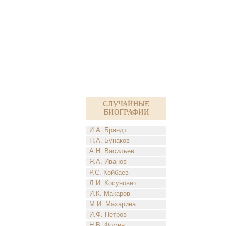
Случайные
биографии
И.А. Брандт
П.А. Бунаков
А.Н. Васильев
Я.А. Иванов
Р.С. Койбаев
Л.И. Косунович
И.К. Макаров
М.И. Махарина
И.Ф. Петров
Н.В. Фомин