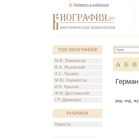
Добавить в избранное
Топ Биографий
М.В. Ломоносов
А
Б
В
В.А. Жуковский
А.С. Пушкин
Герман
М.Ю. Лермонтов
И.А. Крылов
Ф.М. Достоевский
Г.Р. Державин
ред.-изд. ж
Рубрики
Новости