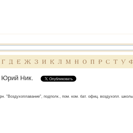
Г
Д
Е
Ж
З
И
К
Л
М
Н
О
П
Р
С
Т
У
 Юрий Ник.
урн. "Воздухоплавание", подполк., пом. ком. бат. офиц. воздухопл. школы