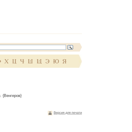
Ф
Х
Ц
Ч
Ш
Щ
Э
Ю
Я
. {Венгеров}
Версия для печати