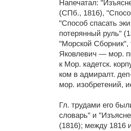
Напечатал: "Изъясн
(СПб., 1816), "Спос
"Способ спасать эк
потерянный руль" (1
"Морской Сборник", т
Яковлевич — мор. п
к Мор. кадетск. кор
ком в адмиралт. деп
мор. изобретений, и
Гл. трудами его был
словарь" и "Изъясн
(1816); между 1816 