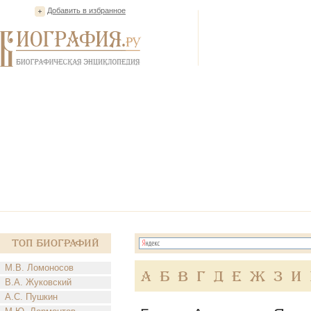
Добавить в избранное
Топ Биографий
М.В. Ломоносов
А
Б
В
Г
Д
Е
Ж
З
И
В.А. Жуковский
А.С. Пушкин