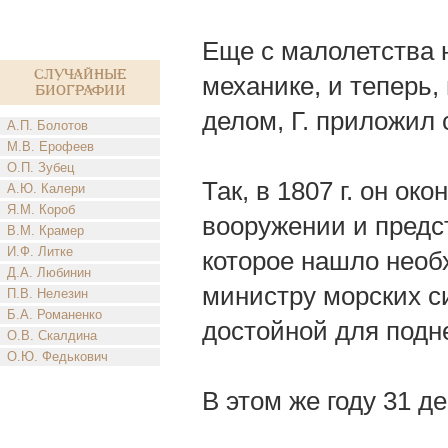
Еще с малолетства 
Случайные
механике, и теперь
биографии
делом, Г. приложил 
А.П. Болотов
М.В. Ерофеев
О.П. Зубец
Так, в 1807 г. он о
А.Ю. Калери
Я.М. Короб
вооружении и предс
В.М. Крамер
И.Ф. Литке
которое нашло необ
Д.А. Любинин
министру морских с
П.В. Нелезин
Б.А. Романенко
достойной для подн
О.В. Скалдина
О.Ю. Федькович
В этом же году 31 де