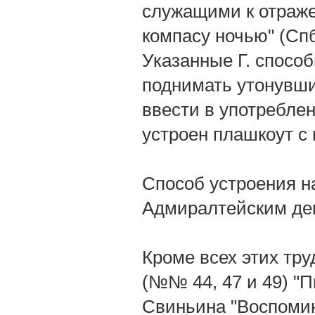
служащими к отраже
компасу ночью" (Спб.
Указанные Г. спосо
поднимать утонувши
ввести в употреблен
устроен плашкоут с
Способ устроения н
Адмиралтейским де
Кроме всех этих труд
(№№ 44, 47 и 49) "П
Свиньина "Воспомин