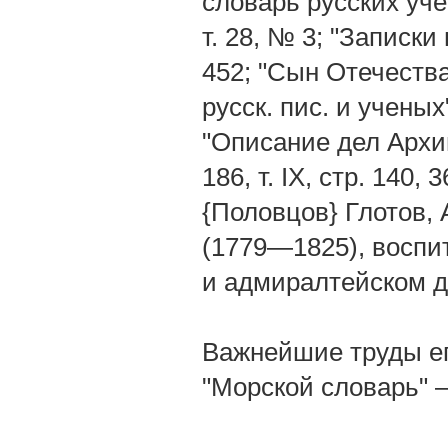
словарь русских уче
т. 28, № 3; "Записки 
452; "Сын Отечества
русск. пис. и ученых
"Описание дел Архива
186, т. IX, стр. 140,
{Половцов} Глотов,
(1779—1825), воспи
и адмиралтейском д
Важнейшие труды ег
"Морской словарь" 