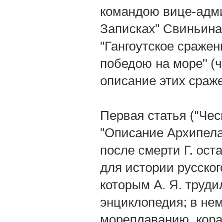
командою вице-адми
Записках" Свиньина 
"Гангоутское сраже
победою на море" (ч.
описание этих сраж
Первая статья ("Чес
"Описание Архипелаг
после смерти Г. ост
для истории русског
которым А. Я. труди
энциклопедия; в не
мореплаванию, кора