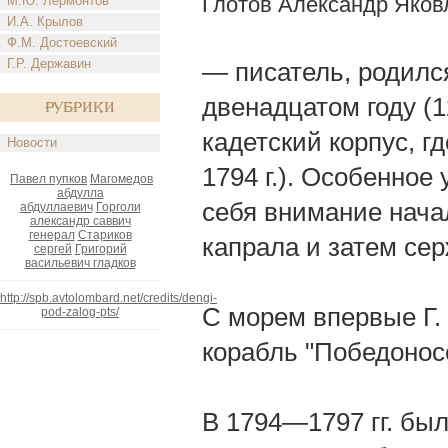
Глотов Александр Яков
М.Ю. Лермонтов
И.А. Крылов
Ф.М. Достоевский
Г.Р. Державин
— писатель, родился
двенадцатом году (1
Рубрики
кадетский корпус, г
Новости
1794 г.). Особенное
Павел пупков
Магомедов
абдулла
себя внимание начал
абдуллаевич
Горголи
александр саввич
генерал
Стариков
капрала и затем сер
сергей
Григорий
васильевич гладков
http://spb.avtolombard.net/credits/dengi-
С морем впервые Г. 
pod-zalog-pts/
корабль "Победонос
В 1794—1797 гг. был