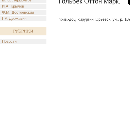
Гольбек Оттон Марк.
М.Ю. Лермонтов
И.А. Крылов
Ф.М. Достоевский
Г.Р. Державин
прив.-доц. хирургии Юрьевск. ун., р. 18
Рубрики
Новости