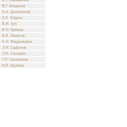
В.Г. Богданов
А.А. Дзизинский
А.Е. Ефрон
В.И. Зуб
В.Н. Крюков
В.В. Липатов
А.Н. Мордовцева
Э.И. Сафонов
Э.А. Салумяэ
Г.П. Селиванов
Н.В. Шубина