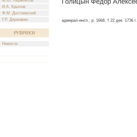
Голицын Федор Алексе
М.Ю. Лермонтов
И.А. Крылов
Ф.М. Достоевский
Г.Р. Державин
адмирал-инсп.; р. 1668, † 22 дек. 1736 г
Рубрики
Новости