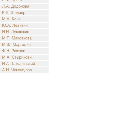
Л.А. Додонова
К.В. Зоммер
М.А. Кане
Ю.А. Левитин
Н.И. Лукашкин
М.П. Максакова
М.Ш. Марголин
Ф.Н. Рожнов
М.А. Стырикович
И.А. Тамаринский
А.Н. Чемодуров