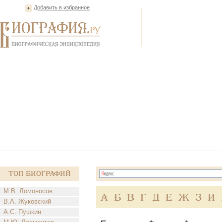
Добавить в избранное
Топ Биографий
М.В. Ломоносов
А
Б
В
Г
Д
Е
Ж
З
И
В.А. Жуковский
А.С. Пушкин