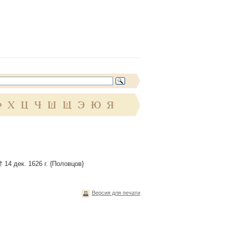
Ф
Х
Ц
Ч
Ш
Щ
Э
Ю
Я
14 дек. 1626 г. {Половцов}
Версия для печати