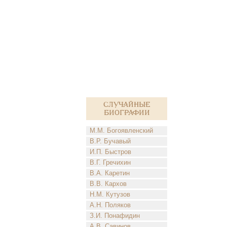
Случайные
биографии
М.М. Богоявленский
В.Р. Бучавый
И.П. Быстров
В.Г. Гречихин
В.А. Каретин
В.В. Кархов
Н.М. Кутузов
А.Н. Поляков
З.И. Понафидин
А.В. Савинов