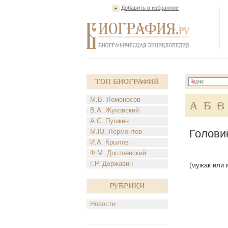
Добавить в избранное
Топ Биографий
М.В. Ломоносов
А
Б
В
В.А. Жуковский
А.С. Пушкин
Голови
М.Ю. Лермонтов
И.А. Крылов
Ф.М. Достоевский
Г.Р. Державин
(мужак или 
Рубрики
Новости