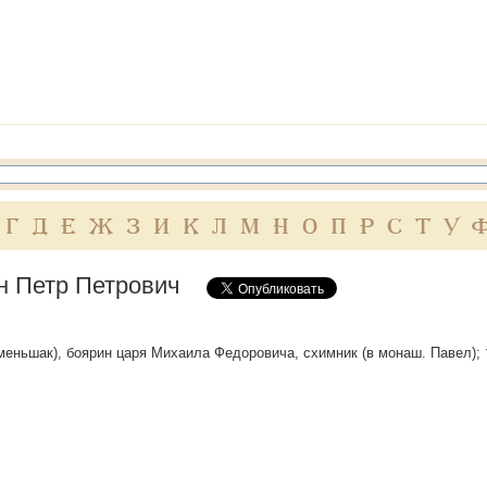
Г
Д
Е
Ж
З
И
К
Л
М
Н
О
П
Р
С
Т
У
н Петр Петрович
меньшак), боярин царя Михаила Федоровича, схимник (в монаш. Павел); † 