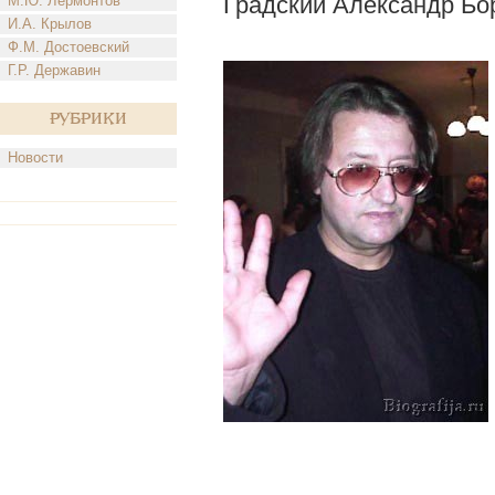
Градский Александр Бо
М.Ю. Лермонтов
И.А. Крылов
Ф.М. Достоевский
Г.Р. Державин
Рубрики
Новости