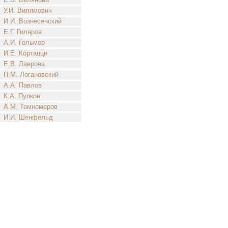
У.И. Вилямович
И.И. Вознесенский
Е.Г. Гиляров
А.И. Гольмер
И.Е. Кортацци
Е.В. Лаврова
П.М. Логановский
А.А. Павлов
К.А. Пупков
А.М. Темномеров
И.И. Шенфельд