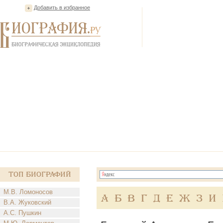
Добавить в избранное
Топ Биографий
М.В. Ломоносов
А
Б
В
Г
Д
Е
Ж
З
И
В.А. Жуковский
А.С. Пушкин