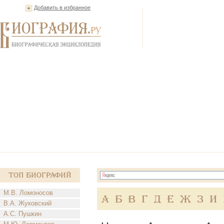
Добавить в избранное
Топ Биографий
М.В. Ломоносов
А
Б
В
Г
Д
Е
Ж
З
И
В.А. Жуковский
А.С. Пушкин