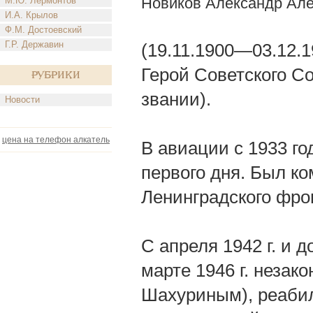
Новиков Александр Ал
М.Ю. Лермонтов
И.А. Крылов
Ф.М. Достоевский
Г.Р. Державин
(19.11.1900—03.12.
Герой Советского С
Рубрики
звании).
Новости
цена на телефон алкатель
В авиации с 1933 г
первого дня. Был к
Ленинградского фро
С апреля 1942 г. и
марте 1946 г. незак
Шахуриным), реабил