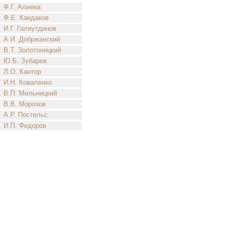
Ф.Г. Алиева
Ф.Е. Кандаков
И.Г. Галяутдинов
А.И. Добржанский
В.Т. Золотоницкий
Ю.Б. Зубарев
Л.О. Кантор
И.Н. Коваленко
В.П. Мельницкий
В.В. Морозов
А.Р. Постельс
И.П. Федоров