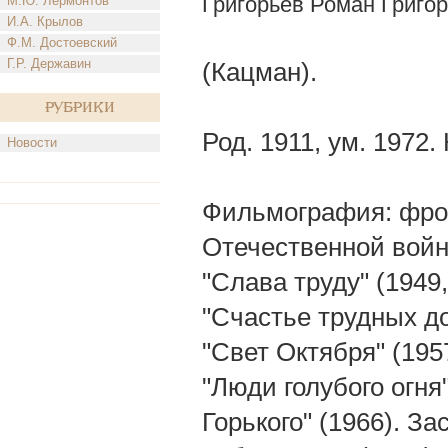
Григорьев Роман Григо
М.Ю. Лермонтов
И.А. Крылов
Ф.М. Достоевский
Г.Р. Державин
(Кацман).
Рубрики
Род. 1911, ум. 1972
Новости
Фильмография: фрон
Отечественной войны
"Слава труду" (1949
"Счастье трудных до
"Свет Октября" (1957
"Люди голубого огня"
Горького" (1966). З