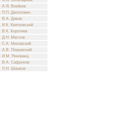
А.Я. Воейков
П.П. Деполович
В.А. Дивов
И.К. Квятковский
В.К. Коротеев
Д.Н. Маслов
С.А. Миловский
А.В. Покровский
И.М. Ренованц
В.А. Сафронов
Л.Н. Шишков