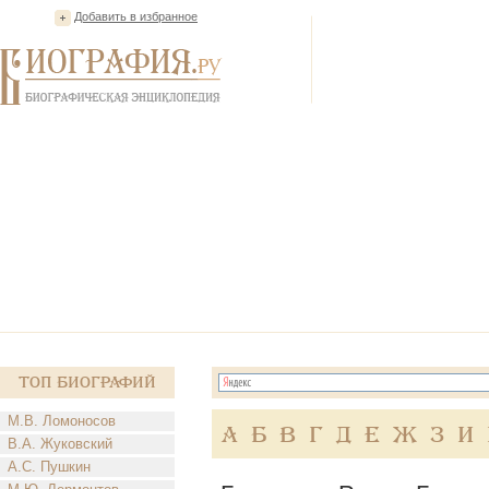
Добавить в избранное
Топ Биографий
М.В. Ломоносов
А
Б
В
Г
Д
Е
Ж
З
И
В.А. Жуковский
А.С. Пушкин