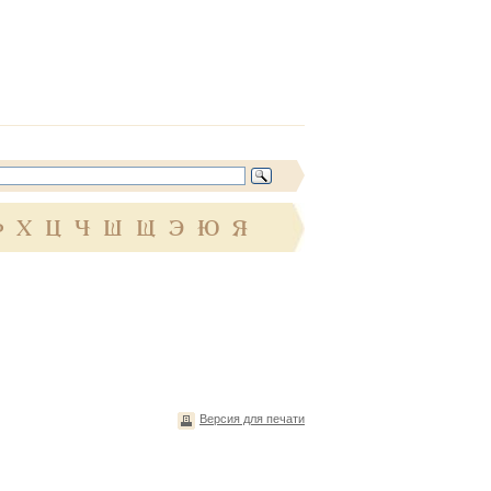
Ф
Х
Ц
Ч
Ш
Щ
Э
Ю
Я
Версия для печати