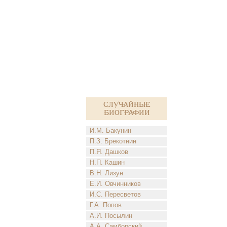
Случайные
биографии
И.М. Бакунин
П.З. Брекотнин
П.Я. Дашков
Н.П. Кашин
В.Н. Лизун
Е.И. Овчинников
И.С. Пересветов
Г.А. Попов
А.И. Посылин
А.А. Самборский