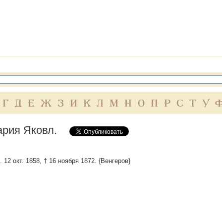
Г
Д
Е
Ж
З
И
К
Л
М
Н
О
П
Р
С
Т
У
ария Яковл.
. 12 окт. 1858, † 16 ноября 1872. {Венгеров}