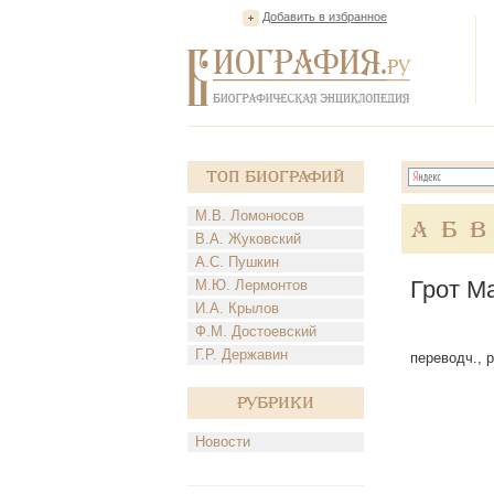
Добавить в избранное
Топ Биографий
М.В. Ломоносов
А
Б
В
В.А. Жуковский
А.С. Пушкин
Грот М
М.Ю. Лермонтов
И.А. Крылов
Ф.М. Достоевский
Г.Р. Державин
переводч., р
Рубрики
Новости