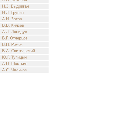
Н.З. Выдриган
Н.Л. Грунин
А.И. Зотов
В.В. Князев
А.Л. Лапидус
В.Г. Отчерцов
В.Н. Рожок
В.А. Свительский
Ю.Г. Тупицын
А.П. Шостьин
А.С. Чаликов