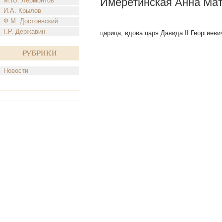
Имеретинская Анна Ма
М.Ю. Лермонтов
И.А. Крылов
Ф.М. Достоевский
Г.Р. Державин
царица, вдова царя Давида II Георгиевича
Рубрики
Новости