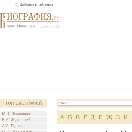
Добавить в избранное
Топ Биографий
М.В. Ломоносов
А
Б
В
Г
Д
Е
Ж
З
И
В.А. Жуковский
А.С. Пушкин