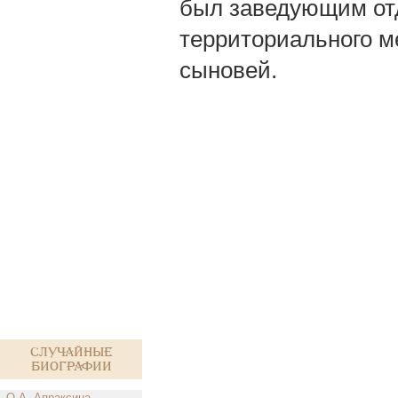
был заведующим отд
территориального м
сыновей.
Случайные
биографии
О.А. Апраксина