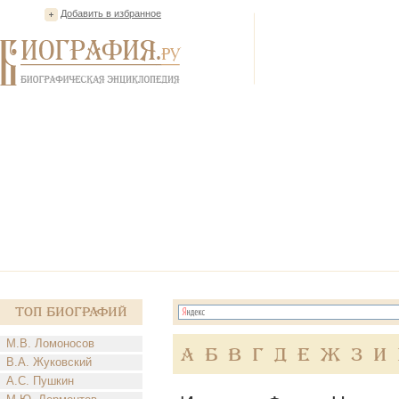
Добавить в избранное
Топ Биографий
М.В. Ломоносов
А
Б
В
Г
Д
Е
Ж
З
И
В.А. Жуковский
А.С. Пушкин