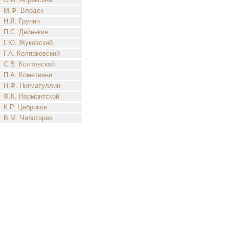
М.Ф. Влодек
Н.Л. Грунин
П.С. Дейнекин
Г.Ю. Жуковский
Г.А. Колпаковский
С.В. Колтовской
П.А. Кометиани
Н.Ф. Нигматуллин
Ф.К. Нормантской
К.Р. Цебриков
В.М. Чеботарев