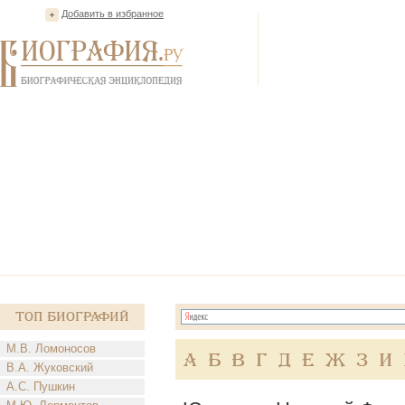
Добавить в избранное
Топ Биографий
М.В. Ломоносов
А
Б
В
Г
Д
Е
Ж
З
И
В.А. Жуковский
А.С. Пушкин