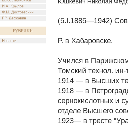
Юшкевич Николай Фед
М.Ю. Лермонтов
И.А. Крылов
Ф.М. Достоевский
Г.Р. Державин
(5.I.1885—1942) Сов
Рубрики
Р. в Хабаровске.
Новости
Учился в Парижском
Томский технол. ин-
1914 — в Высших те
1918 — в Петроград
сернокислотных и с
отделе Высшего сов
1923— в тресте "Ур