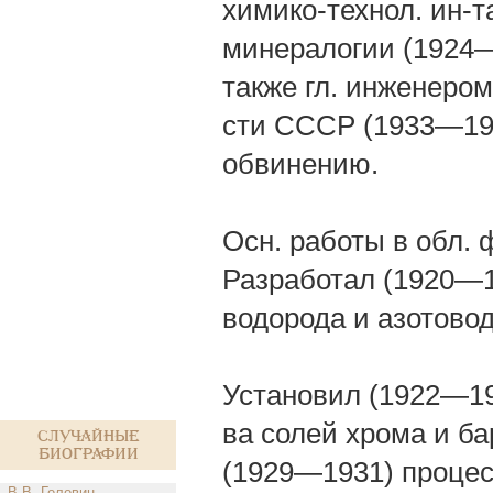
химико-технол. ин-
минералогии (1924—
также гл. инженеро
сти СССР (1933—193
обвинению.
Осн. работы в обл. ф
Разработал (1920—1
водорода и азотово
Установил (1922—19
ва солей хрома и б
Случайные
биографии
(1929—1931) процес
В.В. Головин