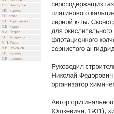
серосодержащих газ
Ф.В. Винокуров
Г.Ю. Карелин
платинового кальци
Г.С. Качка
серной к-ты. Сконс
Н.П. Корыхалова
С.В. Курнин
для окислительного
В.А. Петров
Г.С. Писаренко
флотационного колче
М.П. Позен
сернистого ангидрид
В.В. Прусаков
Г.И. Романов
С.В. Шувалов
Руководил строител
Николай Федорович Р
организатор химиче
Автор оригинального
Юшкевича, 1931), х