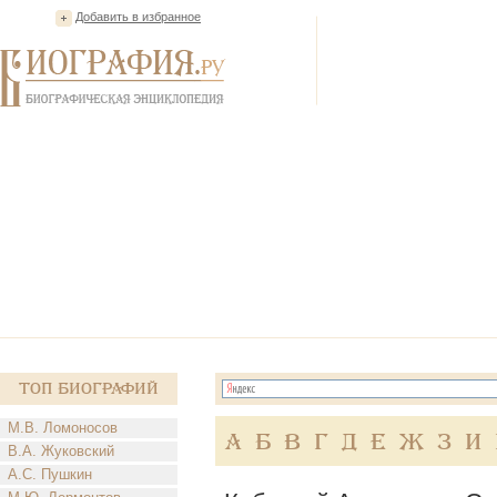
Добавить в избранное
Топ Биографий
М.В. Ломоносов
А
Б
В
Г
Д
Е
Ж
З
И
В.А. Жуковский
А.С. Пушкин