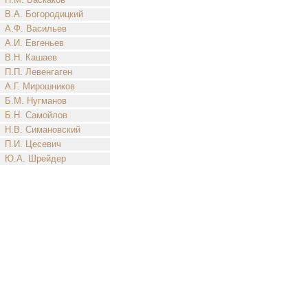
В.А. Богородицкий
А.Ф. Васильев
А.И. Евгеньев
В.Н. Кашаев
П.П. Левенгаген
А.Г. Мирошников
Б.М. Нугманов
Б.Н. Самойлов
Н.В. Симановский
П.И. Цесевич
Ю.А. Шрейдер