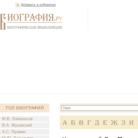
Добавить в избранное
Топ Биографий
М.В. Ломоносов
А
Б
В
Г
Д
Е
Ж
З
И
В.А. Жуковский
А.С. Пушкин