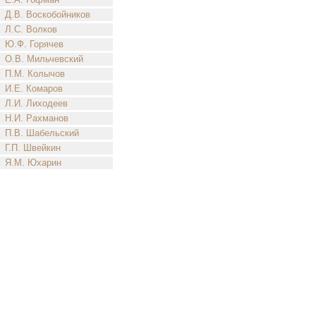
Д.В. Воскобойников
Л.С. Волков
Ю.Ф. Горячев
О.В. Мильчевский
П.М. Колычов
И.Е. Комаров
Л.И. Лиходеев
Н.И. Рахманов
П.В. Шабельский
Г.П. Швейкин
Я.М. Юхарин