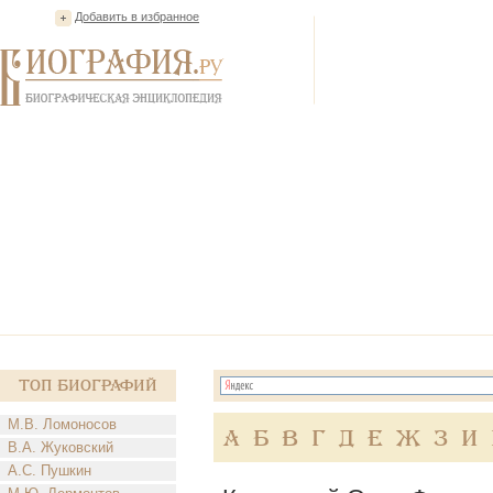
Добавить в избранное
Топ Биографий
М.В. Ломоносов
А
Б
В
Г
Д
Е
Ж
З
И
В.А. Жуковский
А.С. Пушкин