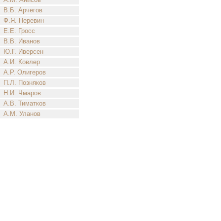
В.Б. Арчегов
Ф.Я. Неревин
Е.Е. Гросс
В.В. Иванов
Ю.Г. Иверсен
А.И. Ковлер
А.Р. Олигеров
П.Л. Позняков
Н.И. Чмаров
А.В. Тиматков
А.М. Уланов