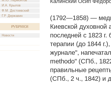
Калинский Осип Федор
М.Ю. Лермонтов
И.А. Крылов
Ф.М. Достоевский
Г.Р. Державин
(1792—1858) — меди
Киевской духовной а
Рубрики
последней с 1823 г.
Новости
терапии (до 1844 г.
журнале", напечатал 
methodo" (СПб., 182
правильные рецепты"
(СПб., 2 ч., 1842) и 